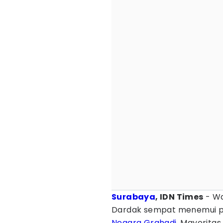
Surabaya
, IDN Times
- Wa
Dardak sempat menemui p
Negara Grahadi
. Mayorita