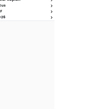
tus
FF
026