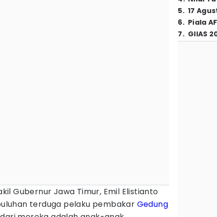
5
.
17 Agus
6
.
Piala A
7
.
GIIAS 2
kil Gubernur Jawa Timur, Emil Elistianto
uluhan terduga pelaku pembakar
Gedung
s dari mereka adalah anak-anak.