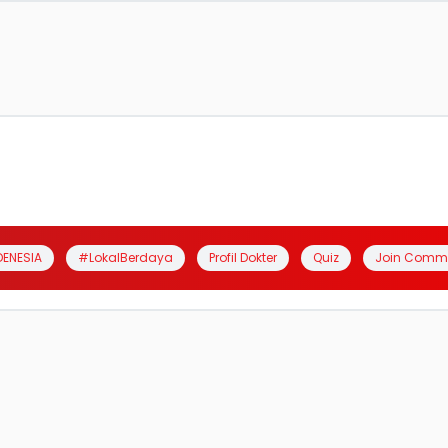
DENESIA
#LokalBerdaya
Profil Dokter
Quiz
Join Comm