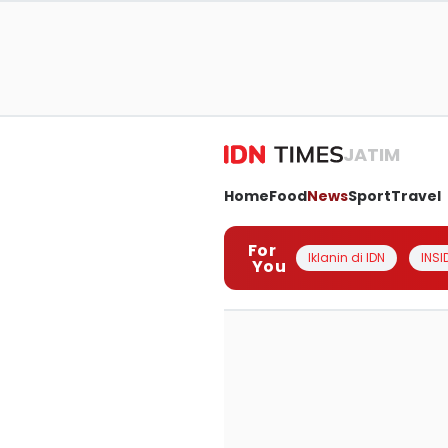
JATIM
Home
Food
News
Sport
Travel
For
Iklanin di IDN
INSI
You