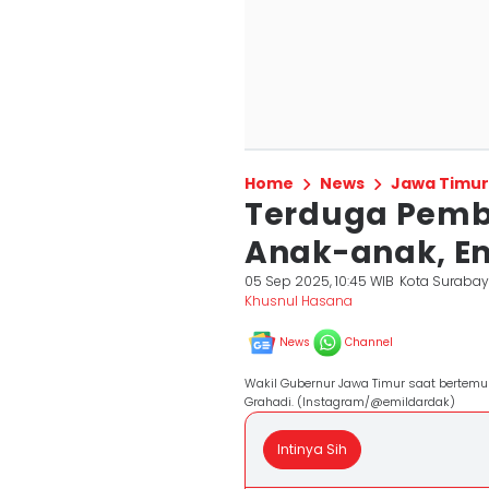
Home
News
Jawa Timur
Terduga Pemb
Anak-anak, Em
05 Sep 2025, 10:45 WIB
Kota Suraba
Khusnul Hasana
News
Channel
Wakil Gubernur Jawa Timur saat bertem
Grahadi. (Instagram/@emildardak)
Intinya Sih