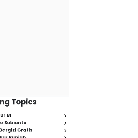
ng Topics
ur BI
o Subianto
ergizi Gratis
ukar Rupiah