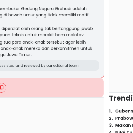
 pembakar Gedung Negara Grahadi adalah
ng di bawah umur yang tidak memiliki motif
diperalat oleh orang tak bertanggung jawab
puan teknis untuk merakit bom molotov.
g tua para anak-anak tersebut agar lebih
anak-anak mereka dan berkomitmen untuk
ga Jawa Timur.
ssisted and reviewed by our editorial team.
Trendi
1
.
Gubern
2
.
Prabow
3
.
Makan B
4
.
Nilai T