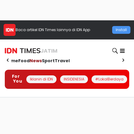
Baca artikel
IDN Times
lainnya di IDN App
Install
JATIM
Home
Food
News
Sport
Travel
For
Iklanin di IDN
INSIDENESIA
#LokalBerdaya
You