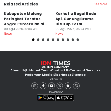
Related Articles
See More
Kabupaten Malang
Karhutla Bagai Badai
B
Peringkat Teratas
Api, Gunung Bromo
L
Angka Perceraian di
Ditutup Total
B
Jatim
09 Agu 2026, 10:04 WIB
09 Agu 2026, 05:24 WIB
Se
08
News
News
Ne
About Us
Editorial Team
Contact Us
Terms of Services
Pedoman Media Siber
Index
Sitemap
Follow Us
Download