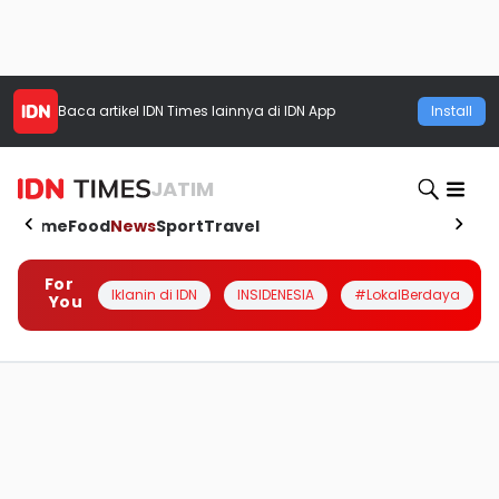
Baca artikel
IDN Times
lainnya di IDN App
Install
JATIM
Home
Food
News
Sport
Travel
For
Iklanin di IDN
INSIDENESIA
#LokalBerdaya
You