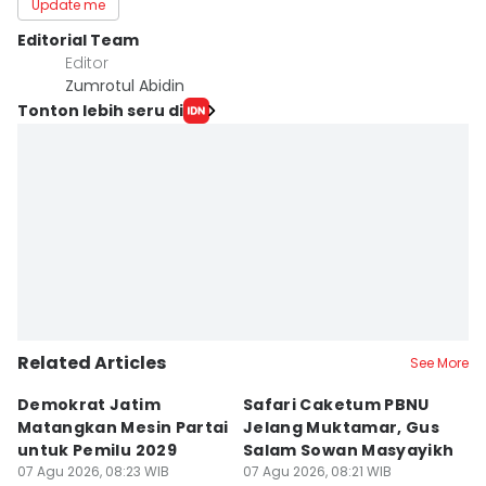
Update me
Editorial Team
Editor
Zumrotul Abidin
Tonton lebih seru di
Related Articles
See More
Demokrat Jatim
Safari Caketum PBNU
B
Matangkan Mesin Partai
Jelang Muktamar, Gus
B
untuk Pemilu 2029
Salam Sowan Masyayikh
D
07 Agu 2026, 08:23 WIB
07 Agu 2026, 08:21 WIB
P
07