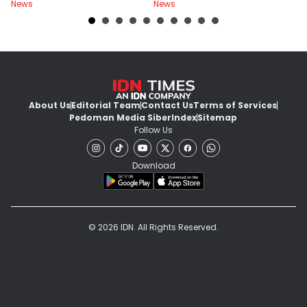
News
News
Ne
About Us
Editorial Team
Contact Us
Terms of Services
Pedoman Media Siber
Index
Sitemap
Follow Us
Download
© 2026 IDN. All Rights Reserved.