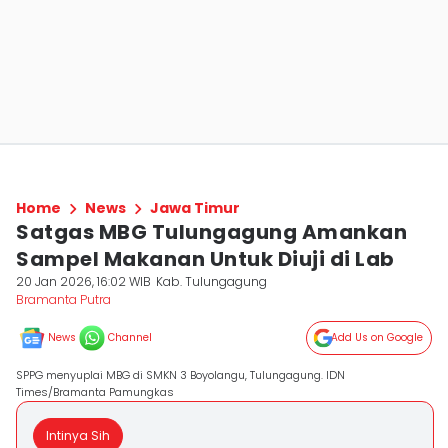
Home
News
Jawa Timur
Satgas MBG Tulungagung Amankan
Sampel Makanan Untuk Diuji di Lab
20 Jan 2026, 16:02 WIB
Kab. Tulungagung
Bramanta Putra
News
Channel
Add Us on Google
SPPG menyuplai MBG di SMKN 3 Boyolangu, Tulungagung. IDN
Times/Bramanta Pamungkas
Intinya Sih