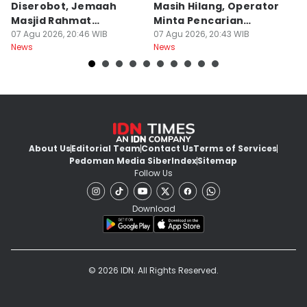
Diserobot, Jemaah
Masih Hilang, Operator
C
Masjid Rahmat
Minta Pencarian
H
Surabaya Protes
07 Agu 2026, 20:46 WIB
Dilanjut
07 Agu 2026, 20:43 WIB
07
News
News
Ne
About Us
Editorial Team
Contact Us
Terms of Services
Pedoman Media Siber
Index
Sitemap
Follow Us
Download
© 2026 IDN. All Rights Reserved.