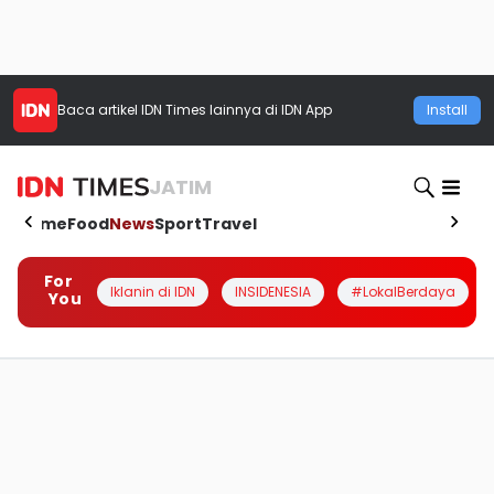
Baca artikel
IDN Times
lainnya di IDN App
Install
JATIM
Home
Food
News
Sport
Travel
For
Iklanin di IDN
INSIDENESIA
#LokalBerdaya
You