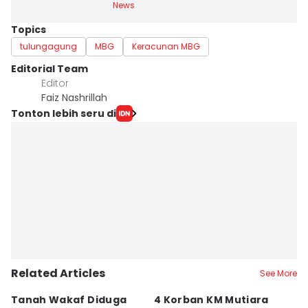
News
Topics
tulungagung
MBG
Keracunan MBG
Editorial Team
Editor
Faiz Nashrillah
Tonton lebih seru di
Related Articles
See More
Tanah Wakaf Diduga
4 Korban KM Mutiara
K