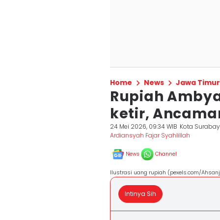
Home
News
Jawa Timur
Rupiah Ambya
ketir, Ancama
24 Mei 2026, 09:34 WIB
Kota Suraba
Ardiansyah Fajar Syahlillah
News
Channel
Ilustrasi uang rupiah (pexels.com/Ahsan
Intinya Sih