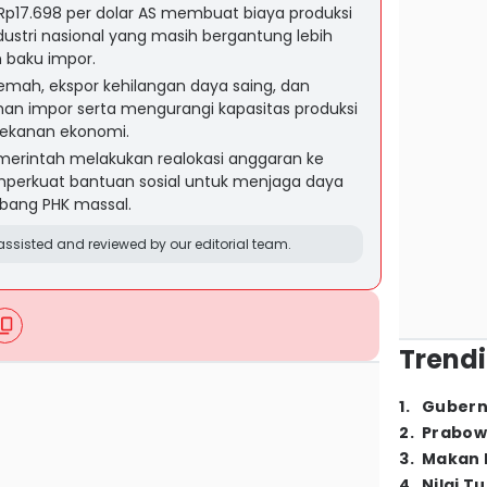
Rp17.698 per dolar AS membuat biaya produksi
stri nasional yang masih bergantung lebih
 baku impor.
emah, ekspor kehilangan daya saing, dan
an impor serta mengurangi kapasitas produksi
tekanan ekonomi.
erintah melakukan realokasi anggaran ke
emperkuat bantuan sosial untuk menjaga daya
bang PHK massal.
ssisted and reviewed by our editorial team.
Trendi
1
.
Gubern
2
.
Prabow
3
.
Makan B
4
.
Nilai T