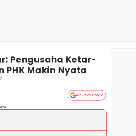
r: Pengusaha Ketar-
n PHK Makin Nyata
ya
Add Us on Google
jaya)