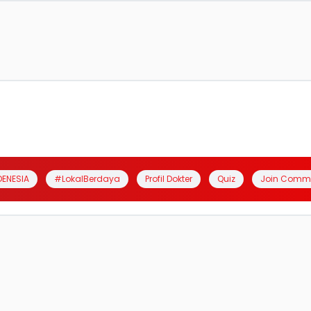
DENESIA
#LokalBerdaya
Profil Dokter
Quiz
Join Comm