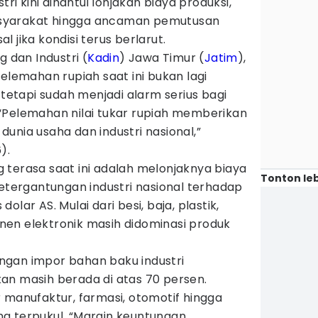
tri kini dihantui lonjakan biaya produksi,
syarakat hingga ancaman pemutusan
 jika kondisi terus berlarut.
dan Industri (
Kadin
) Jawa Timur (
Jatim
),
pelemahan rupiah saat ini bukan lagi
 tetapi sudah menjadi alarm serius bagi
l. “Pelemahan nilai tukar rupiah memberikan
unia usaha dan industri nasional,”
).
 terasa saat ini adalah melonjaknya biaya
Tonton leb
ketergantungan industri nasional terhadap
lar AS. Mulai dari besi, baja, plastik,
en elektronik masih didominasi produk
gan impor bahan baku industri
an masih berada di atas 70 persen.
 manufaktur, farmasi, otomotif hingga
ling terpukul. “Margin keuntungan