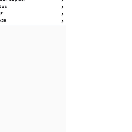
tus
FF
026