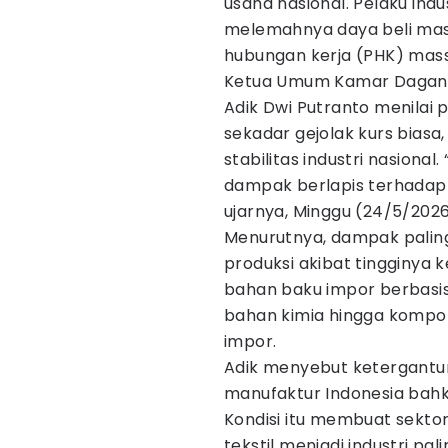
usaha nasional. Pelaku indus
melemahnya daya beli ma
hubungan kerja (PHK) massal
Ketua Umum Kamar Dagang 
Adik Dwi Putranto menilai 
sekadar gejolak kurs biasa,
stabilitas industri nasiona
dampak berlapis terhadap d
ujarnya, Minggu (24/5/2026
Menurutnya, dampak paling
produksi akibat tingginya 
bahan baku impor berbasis do
bahan kimia hingga kompon
impor.
Adik menyebut ketergantun
manufaktur Indonesia bahk
Kondisi itu membuat sektor
tekstil menjadi industri pa