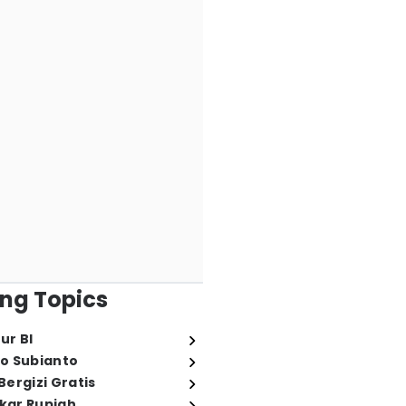
ng Topics
ur BI
o Subianto
ergizi Gratis
ukar Rupiah