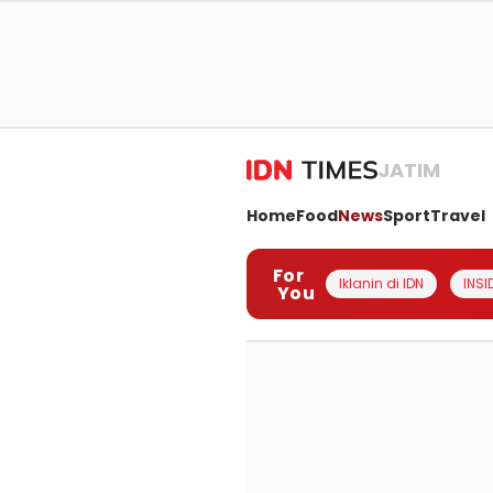
JATIM
Home
Food
News
Sport
Travel
For
Iklanin di IDN
INSI
You