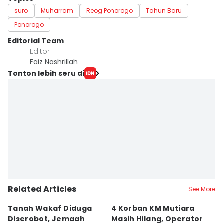
suro
Muharram
Reog Ponorogo
Tahun Baru
Ponorogo
Editorial Team
Editor
Faiz Nashrillah
Tonton lebih seru di
Related Articles
See More
Tanah Wakaf Diduga
4 Korban KM Mutiara
K
Diserobot, Jemaah
Masih Hilang, Operator
C