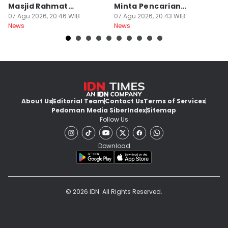
Masjid Rahmat
Minta Pencarian
H
Surabaya Protes
07 Agu 2026, 20:46 WIB
Dilanjut
07 Agu 2026, 20:43 WIB
07
News
News
Ne
About Us
Editorial Team
Contact Us
Terms of Services
Pedoman Media Siber
Index
Sitemap
Follow Us
Download
© 2026 IDN. All Rights Reserved.