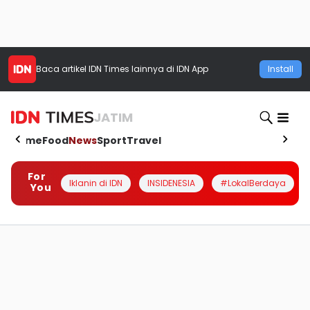
Baca artikel
IDN Times
lainnya di IDN App
Install
JATIM
Home
Food
News
Sport
Travel
For
Iklanin di IDN
INSIDENESIA
#LokalBerdaya
You