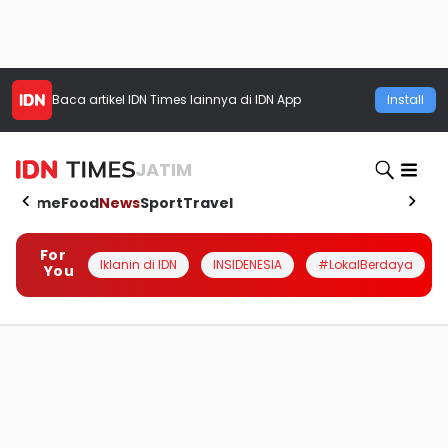
Baca artikel
IDN Times
lainnya di IDN App
Install
JATIM
Home
Food
News
Sport
Travel
For
Iklanin di IDN
INSIDENESIA
#LokalBerdaya
You