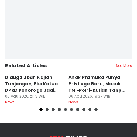
Related Articles
See More
Diduga Ubah Kajian
Anak Pramuka Punya
B
Tunjangan, Eks Ketua
Privilege Baru, Masuk
S
DPRD Ponorogo Jadi
TNI-Polri-Kuliah Tanpa
K
Tersangka
06 Agu 2026, 21:13 WIB
Tes
06 Agu 2026, 19:37 WIB
06
News
News
Ne