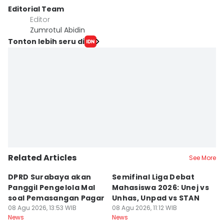
Editorial Team
Editor
Zumrotul Abidin
Tonton lebih seru di
Related Articles
See More
DPRD Surabaya akan
Semifinal Liga Debat
D
Panggil Pengelola Mal
Mahasiswa 2026: Unej vs
D
soal Pemasangan Pagar
Unhas, Unpad vs STAN
M
08 Agu 2026, 13:53 WIB
08 Agu 2026, 11:12 WIB
B
08
News
News
Ne