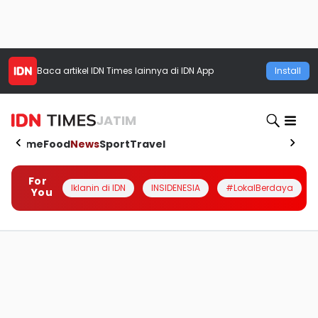
Baca artikel
IDN Times
lainnya di IDN App
Install
JATIM
Home
Food
News
Sport
Travel
For
Iklanin di IDN
INSIDENESIA
#LokalBerdaya
You