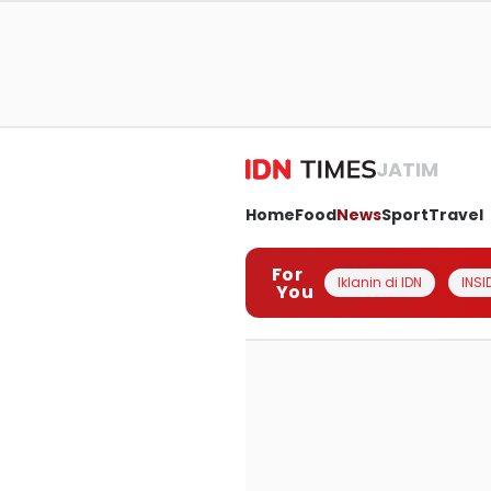
JATIM
Home
Food
News
Sport
Travel
For
Iklanin di IDN
INSI
You