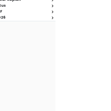
tus
FF
026