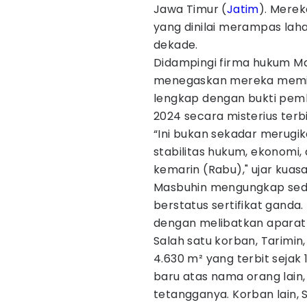
Jawa Timur (
Jatim
). Mere
yang dinilai merampas laha
dekade.
Didampingi firma hukum Ma
menegaskan mereka memiliki
lengkap dengan bukti pem
2024 secara misterius terbi
“Ini bukan sekadar merug
stabilitas hukum, ekonomi,
kemarin (Rabu)," ujar kuas
Masbuhin mengungkap sedik
berstatus sertifikat gand
dengan melibatkan aparat
Salah satu korban, Tarimin,
4.630 m² yang terbit sejak 1
baru atas nama orang lain
tetangganya. Korban lain, 