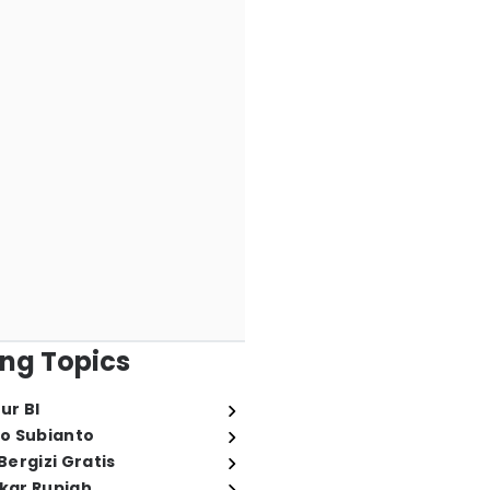
ng Topics
ur BI
o Subianto
ergizi Gratis
ukar Rupiah