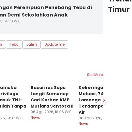
ngan Perempuan Penebang Tebu di
Timur
an Demi Sekolahkan Anak
5, 14:38 WIB
ni
Tebu
Jatim
Update me
See More
ramuka
Basarnas Sapu
Kekeringan Mulai
Tr
rivilege
Langit Sumenep
Meluas, 741 KK di
N
asuk TNI-
Cari Korban KMP
Lamongan
D
uliah Tanpa
Mutiara Sentosa II
Terdampak Krisis
A
06 Agu 2026, 18:06 WIB
Air
06
News
Ne
26, 19:37 WIB
06 Agu 2026, 18:05 WIB
News