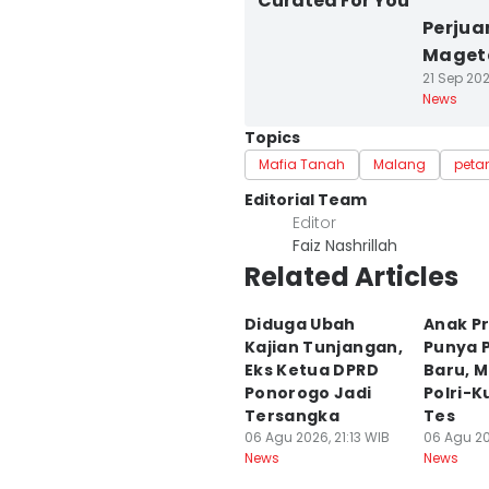
Curated For You
Perjua
Maget
21 Sep 202
News
Topics
Mafia Tanah
Malang
peta
Editorial Team
Editor
Faiz Nashrillah
Related Articles
Diduga Ubah
Anak P
Kajian Tunjangan,
Punya P
Eks Ketua DPRD
Baru, M
Ponorogo Jadi
Polri-K
Tersangka
Tes
06 Agu 2026, 21:13 WIB
06 Agu 20
News
News