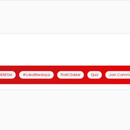
DENESIA
#LokalBerdaya
Profil Dokter
Quiz
Join Comm