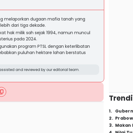
ng melaporkan dugaan mafia tanah yang
bih dari tiga dekade.
fikat hak milik sah sejak 1994, namun muncul
sterius pada 2024.
unakan program PTSL dengan keterlibatan
babkan puluhan hektare lahan berstatus
ssisted and reviewed by our editorial team.
Trendi
1
.
Gubern
2
.
Prabow
3
.
Makan B
4
.
Nilai T