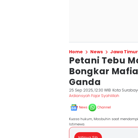
Home
News
Jawa Timur
Petani Tebu M
Bongkar Mafia
Ganda
25 Sep 2025, 12:30 WIB
Kota Suraba
Ardiansyah Fajar Syahlillah
News
Channel
Kuasa hukum, Masbuhin saat mendampingi
Istimewa.
Intinya Sih