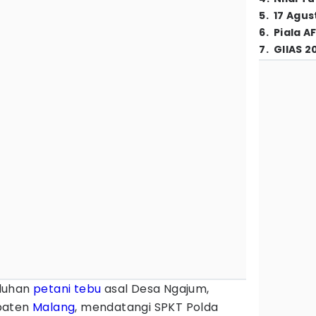
5
.
17 Agus
6
.
Piala A
7
.
GIIAS 2
uluhan
petani
tebu
asal Desa Ngajum,
paten
Malang
, mendatangi SPKT Polda