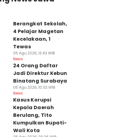
Berangkat Sekolah,
4 Pelajar Magetan
Kecelakaan, 1
Tewas
05 Agu 2026, 13:43 WIB
News
24 Orang Daftar
Jadi Direktur Kebun
Binatang Surabaya
05 Agu 2026, 10:03 WIB
agis! Ibu di
Kecelakaan di
Musda Demokra
News
gawi Tewas
Jatim, Jasa
Jatim
Kasus Korupsi
iduga Dibunuh
Raharja Bilang
Menggantung,
Kepala Daerah
nak Kandungnya
Naik, Polda
Pengurus Belum
Berulang, Tito
 Agu 2026, 15:34 WIB
Ngomong Turun
Tentu Aman
ws
Kumpulkan Bupati-
06 Agu 2026, 14:28 WIB
06 Agu 2026, 13:25 WIB
News
News
Wali Kota
05 Agu 2026, 09:36 WIB