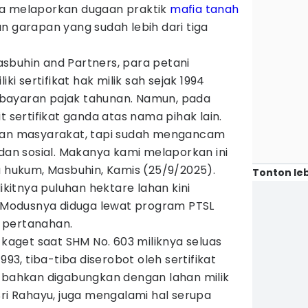
ka melaporkan dugaan praktik
mafia tanah
n garapan yang sudah lebih dari tiga
sbuhin and Partners, para petani
 sertifikat hak milik sah sejak 1994
bayaran pajak tahunan. Namun, pada
t sertifikat ganda atas nama pihak lain.
ikan masyarakat, tapi sudah mengancam
 dan sosial. Makanya kami melaporkan ini
a hukum, Masbuhin, Kamis (25/9/2025).
Tonton leb
itnya puluhan hektare lahan kini
a. Modusnya diduga lewat program PTSL
 pertanahan.
 kaget saat SHM No. 603 miliknya seluas
993, tiba-tiba diserobot oleh sertifikat
, bahkan digabungkan dengan lahan milik
Sri Rahayu, juga mengalami hal serupa