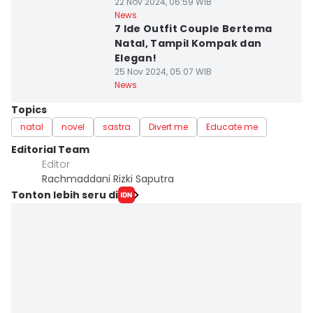
22 Nov 2024, 06:59 WIB
News
7 Ide Outfit Couple Bertema
Natal, Tampil Kompak dan
Elegan!
25 Nov 2024, 05:07 WIB
News
Topics
natal
novel
sastra
Divert me
Educate me
Editorial Team
Editor
Rachmaddani Rizki Saputra
Tonton lebih seru di