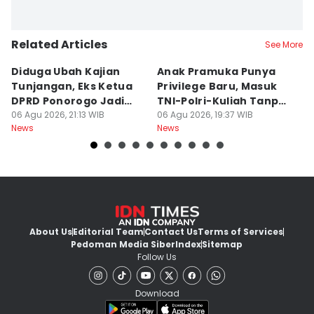
Related Articles
See More
Diduga Ubah Kajian
Anak Pramuka Punya
B
Tunjangan, Eks Ketua
Privilege Baru, Masuk
S
DPRD Ponorogo Jadi
TNI-Polri-Kuliah Tanpa
K
Tersangka
06 Agu 2026, 21:13 WIB
Tes
06 Agu 2026, 19:37 WIB
06
News
News
Ne
About Us
Editorial Team
Contact Us
Terms of Services
Pedoman Media Siber
Index
Sitemap
Follow Us
Download