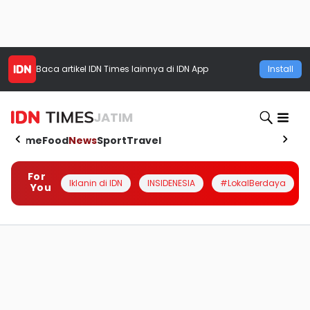
Baca artikel
IDN Times
lainnya di IDN App
Install
JATIM
Home
Food
News
Sport
Travel
For
Iklanin di IDN
INSIDENESIA
#LokalBerdaya
You