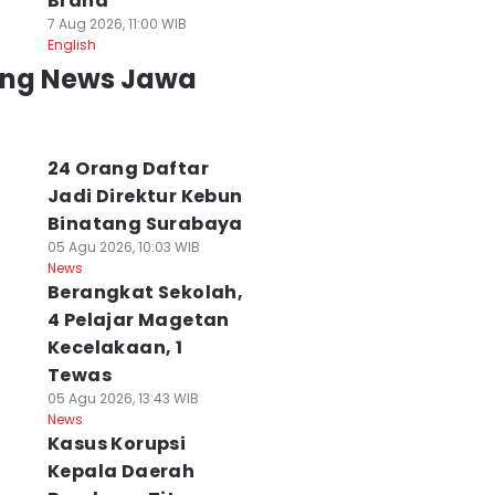
Brand
 Agu 2026, 18:42 WIB
07 Agu 2026, 17:50 WIB
Syaratnya
7 Aug 2026, 11:00 WIB
ws
News
07 Agu 2026, 15:35 WIB
English
News
ing News Jawa
24 Orang Daftar
Jadi Direktur Kebun
Binatang Surabaya
05 Agu 2026, 10:03 WIB
News
Berangkat Sekolah,
4 Pelajar Magetan
Kecelakaan, 1
Tewas
05 Agu 2026, 13:43 WIB
News
Kasus Korupsi
Kepala Daerah