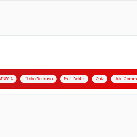
DENESIA
#LokalBerdaya
Profil Dokter
Quiz
Join Comm