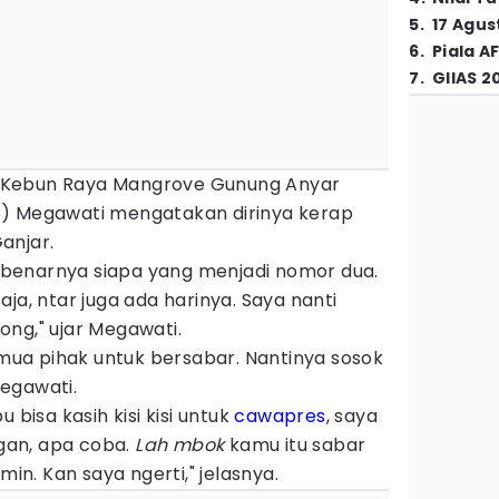
5
.
17 Agus
6
.
Piala A
7
.
GIIAS 2
 Kebun Raya Mangrove Gunung Anyar
3) Megawati mengatakan dirinya kerap
anjar.
 sebenarnya siapa yang menjadi nomor dua.
ja, ntar juga ada harinya. Saya nanti
ong," ujar Megawati.
ua pihak untuk bersabar. Nantinya sosok
Megawati.
 bisa kasih kisi kisi untuk
cawapres
, saya
an, apa coba.
Lah mbok
kamu itu sabar
min. Kan saya ngerti," jelasnya.