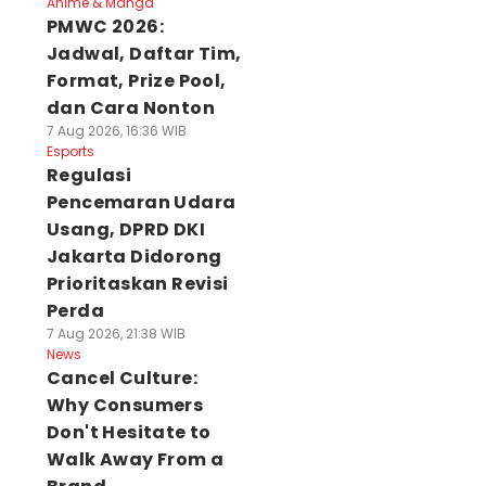
Anime & Manga
PMWC 2026:
Jadwal, Daftar Tim,
Format, Prize Pool,
dan Cara Nonton
7 Aug 2026, 16:36 WIB
Esports
Regulasi
Pencemaran Udara
Usang, DPRD DKI
Jakarta Didorong
Prioritaskan Revisi
Perda
7 Aug 2026, 21:38 WIB
News
Cancel Culture:
ejumlah Tiang
Alasan Pakuwon
Pemkot Buka
Why Consumers
strik di Gresik
Pendekkan Pagar
Pendaftaran
Don't Hesitate to
oboh, Ada
Mal di Surabaya,
Pimpinan Baznas
Walk Away From a
orban Luka
Jaga Estetik Kota
Surabaya, Cek