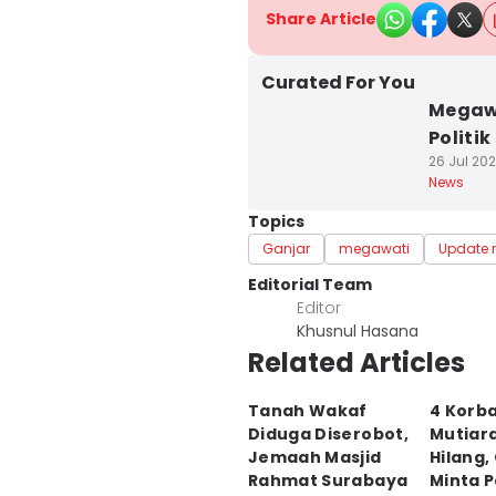
Share Article
Curated For You
Megawa
Politik
26 Jul 202
News
Topics
Ganjar
megawati
Update
Editorial Team
Editor
Khusnul Hasana
Related Articles
Tanah Wakaf
4 Korb
Diduga Diserobot,
Mutiar
Jemaah Masjid
Hilang,
Rahmat Surabaya
Minta 