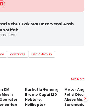
ti Sebut Tak Mau Intervensi Arah
 Khofifah
3, 16:05 WIB
 me
cawapres
Gen Z Memilih
See More
an KM
Karhutla Gunung
Motor Anggota
S
a Masih
Bromo Capai 120
Polisi Dicuri di
Li
 Operator
Hektare,
Akses Masuk
R
Pencarian
Helikopter
Suramadu
K