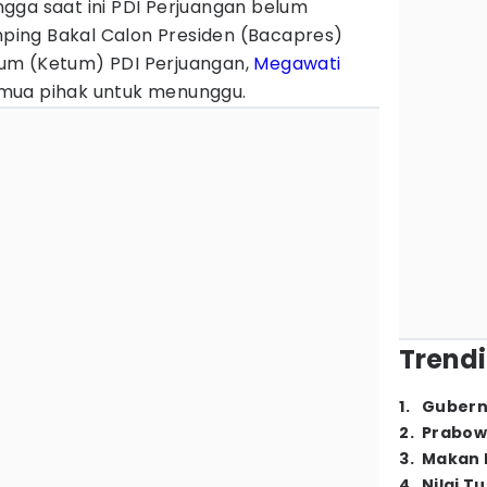
ngga saat ini PDI Perjuangan belum
ing Bakal Calon Presiden (Bacapres)
m (Ketum) PDI Perjuangan,
Megawati
mua pihak untuk menunggu.
Trendi
1
.
Gubern
2
.
Prabow
3
.
Makan B
4
.
Nilai T