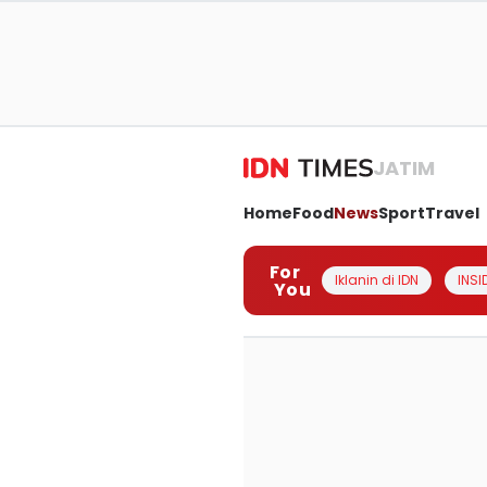
JATIM
Home
Food
News
Sport
Travel
For
Iklanin di IDN
INSI
You