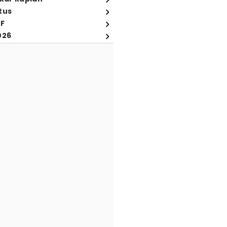
tus
FF
026