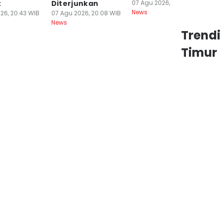
t
Diterjunkan
07 Agu 2026, 18:44 WIB
07
News
Ne
26, 20:43 WIB
07 Agu 2026, 20:08 WIB
News
Trend
Timur