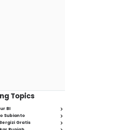
ng Topics
ur BI
o Subianto
ergizi Gratis
ukar Rupiah