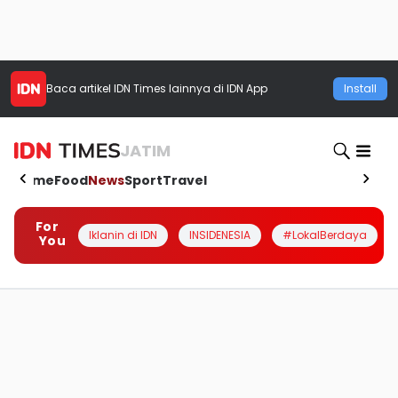
Baca artikel
IDN Times
lainnya di IDN App
Install
JATIM
Home
Food
News
Sport
Travel
For
Iklanin di IDN
INSIDENESIA
#LokalBerdaya
You