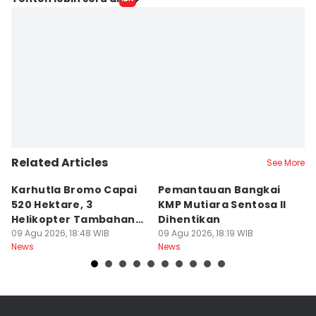
Related Articles
See More
Karhutla Bromo Capai
Pemantauan Bangkai
U
520 Hektare, 3
KMP Mutiara Sentosa II
A
Helikopter Tambahan
Dihentikan
d
Diterjunkan
09 Agu 2026, 18:48 WIB
09 Agu 2026, 18:19 WIB
09
News
News
Ne