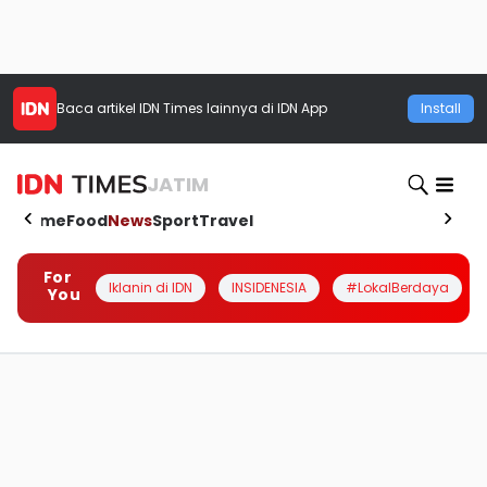
Baca artikel
IDN Times
lainnya di IDN App
Install
JATIM
Home
Food
News
Sport
Travel
For
Iklanin di IDN
INSIDENESIA
#LokalBerdaya
You