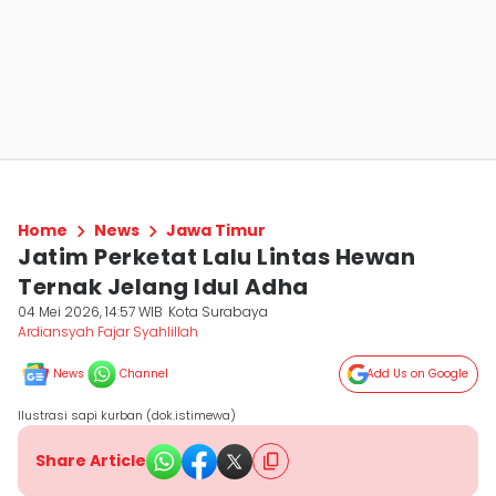
Home
News
Jawa Timur
Jatim Perketat Lalu Lintas Hewan
Ternak Jelang Idul Adha
04 Mei 2026, 14:57 WIB
Kota Surabaya
Ardiansyah Fajar Syahlillah
News
Channel
Add Us on Google
Ilustrasi sapi kurban (dok.istimewa)
Share Article