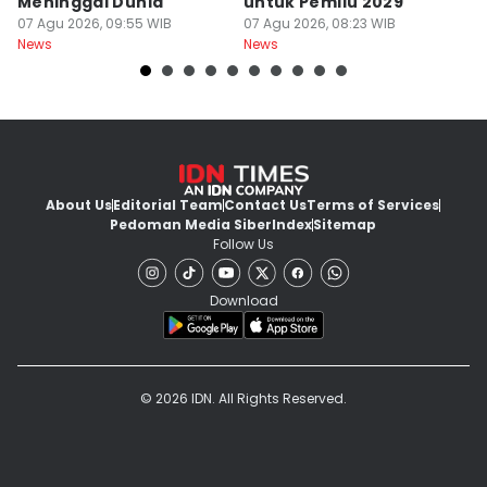
Meninggal Dunia
untuk Pemilu 2029
S
07 Agu 2026, 09:55 WIB
07 Agu 2026, 08:23 WIB
07
News
News
Ne
About Us
Editorial Team
Contact Us
Terms of Services
Pedoman Media Siber
Index
Sitemap
Follow Us
Download
© 2026 IDN. All Rights Reserved.