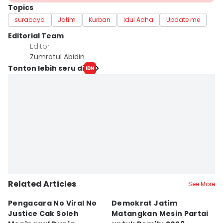
Topics
surabaya
Jatim
Kurban
Idul Adha
Update me
Editorial Team
Editor
Zumrotul Abidin
Tonton lebih seru di
Related Articles
See More
Pengacara No Viral No
Demokrat Jatim
S
Justice Cak Soleh
Matangkan Mesin Partai
J