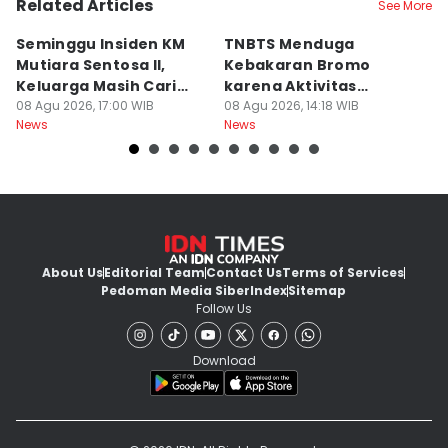
Related Articles
See More
Seminggu Insiden KM
TNBTS Menduga
D
Mutiara Sentosa II,
Kebakaran Bromo
P
Keluarga Masih Cari
karena Aktivitas
s
Korban
08 Agu 2026, 17:00 WIB
Manusia
08 Agu 2026, 14:18 WIB
08
News
News
Ne
About Us
Editorial Team
Contact Us
Terms of Services
Pedoman Media Siber
Index
Sitemap
Follow Us
Download