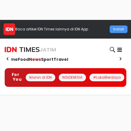
Baca artikel
IDN Times
lainnya di IDN App
Install
JATIM
Home
Food
News
Sport
Travel
For
Iklanin di IDN
INSIDENESIA
#LokalBerdaya
You