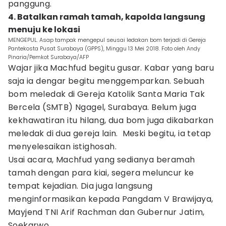
panggung.
4. Batalkan ramah tamah, kapolda langsung
menuju ke lokasi
MENGEPUL. Asap tampak mengepul seusai ledakan bom terjadi di Gereja
Pantekosta Pusat Surabaya (GPPS), Minggu 13 Mei 2018. Foto oleh Andy
Pinaria/Pemkot Surabaya/AFP
Wajar jika Machfud begitu gusar. Kabar yang baru
saja ia dengar begitu menggemparkan. Sebuah
bom meledak di Gereja Katolik Santa Maria Tak
Bercela (SMTB) Ngagel, Surabaya. Belum juga
kekhawatiran itu hilang, dua bom juga dikabarkan
meledak di dua gereja lain. Meski begitu, ia tetap
menyelesaikan istighosah.
Usai acara, Machfud yang sedianya beramah
tamah dengan para kiai, segera meluncur ke
tempat kejadian. Dia juga langsung
menginformasikan kepada Pangdam V Brawijaya,
Mayjend TNI Arif Rachman dan Gubernur Jatim,
Soekarwo.