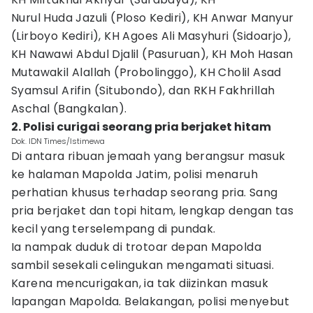
Nurul Huda Jazuli (Ploso Kediri), KH Anwar Manyur
(Lirboyo Kediri), KH Agoes Ali Masyhuri (Sidoarjo),
KH Nawawi Abdul Djalil (Pasuruan), KH Moh Hasan
Mutawakil Alallah (Probolinggo), KH Cholil Asad
Syamsul Arifin (Situbondo), dan RKH Fakhrillah
Aschal (Bangkalan).
2. Polisi curigai seorang pria berjaket hitam
Dok. IDN Times/Istimewa
Di antara ribuan jemaah yang berangsur masuk
ke halaman Mapolda Jatim, polisi menaruh
perhatian khusus terhadap seorang pria. Sang
pria berjaket dan topi hitam, lengkap dengan tas
kecil yang terselempang di pundak.
Ia nampak duduk di trotoar depan Mapolda
sambil sesekali celingukan mengamati situasi.
Karena mencurigakan, ia tak diizinkan masuk
lapangan Mapolda. Belakangan, polisi menyebut