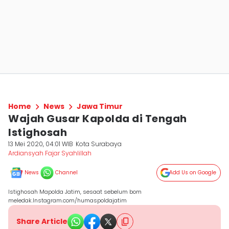
Home
News
Jawa Timur
Wajah Gusar Kapolda di Tengah
Istighosah
13 Mei 2020, 04:01 WIB
Kota Surabaya
Ardiansyah Fajar Syahlillah
News
Channel
Add Us on Google
Istighosah Mapolda Jatim, sesaat sebelum bom
meledak.Instagram.com/humaspoldajatim
Share Article