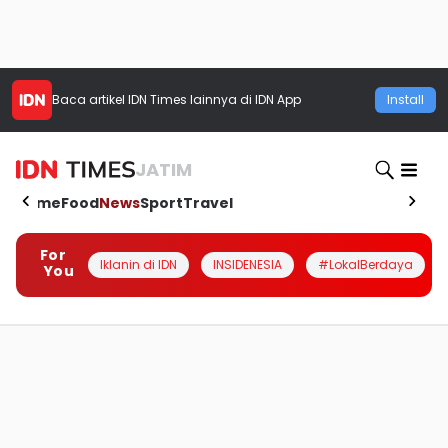
Baca artikel
IDN Times
lainnya di IDN App
Install
JATIM
Home
Food
News
Sport
Travel
For
Iklanin di IDN
INSIDENESIA
#LokalBerdaya
You