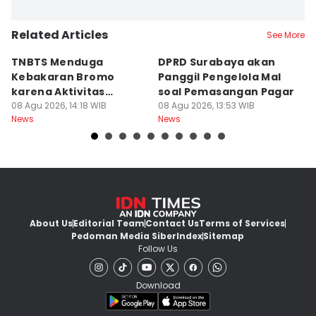
Related Articles
See More
TNBTS Menduga
DPRD Surabaya akan
Semi
Kebakaran Bromo
Panggil Pengelola Mal
M
karena Aktivitas
soal Pemasangan Pagar
U
Manusia
08 Agu 2026, 14:18 WIB
08 Agu 2026, 13:53 WIB
08
News
News
Ne
About Us
Editorial Team
Contact Us
Terms of Services
Pedoman Media Siber
Index
Sitemap
Follow Us
Download