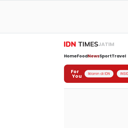
JATIM
Home
Food
News
Sport
Travel
For
Iklanin di IDN
INSI
You