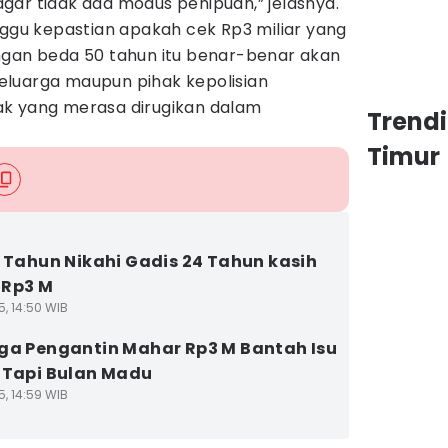
gar tidak ada modus penipuan,” jelasnya.
nggu kepastian apakah cek Rp3 miliar yang
ngan beda 50 tahun itu benar-benar akan
 keluarga maupun pihak kepolisian
ak yang merasa dirugikan dalam
Trend
Timur
4 Tahun Nikahi Gadis 24 Tahun kasih
 Rp3 M
5, 14:50 WIB
ga Pengantin Mahar Rp3 M Bantah Isu
 Tapi Bulan Madu
5, 14:59 WIB