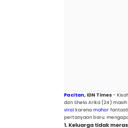
Pacitan
, IDN Times
– Kisa
dan Shela Arika (24) masih
viral
karena
mahar
fantast
pertanyaan baru: mengapa 
1. Keluarga tidak mera