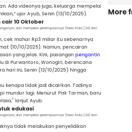
ikan. Ada videonya juga, keluarga mempelai
More 
an,” ujar Ayub, Senin (13/10/2025).
 cair 10 Oktober
aranganyar, dan mempelai perempuannya Shela Arika (24) dari
 cek mahar Rp3 miliar itu sebenarnya
mat (10/10/2025). Namun, pencairan
asan yang jelas. Kini, pasangan
pengantin
 di Purwantoro, Wonogiri, berencana
 hari ini, Senin (13/10/2025) hingga
u kenapa tidak jadi dicairkan. Tadinya
pi mundur lagi. Menurut Pak Tarman, baru
lasa," lanjut Ayub.
untuk edukasi
aranganyar, dan mempelai perempuannya Shela Arika (24) dari
knya tidak melakukan penyelidikan