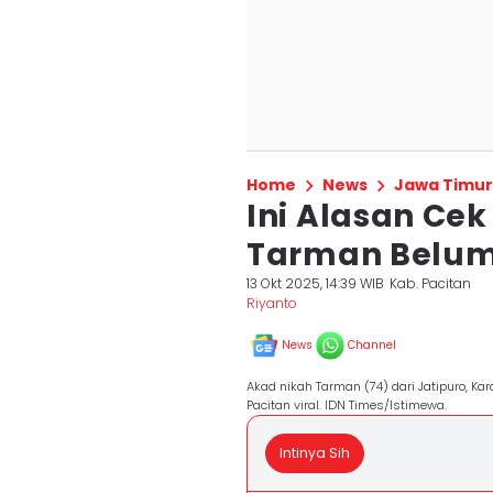
Home
News
Jawa Timur
Ini Alasan Cek
Tarman Belum
13 Okt 2025, 14:39 WIB
Kab. Pacitan
Riyanto
News
Channel
Akad nikah Tarman (74) dari Jatipuro, K
Pacitan viral. IDN Times/Istimewa.
Intinya Sih