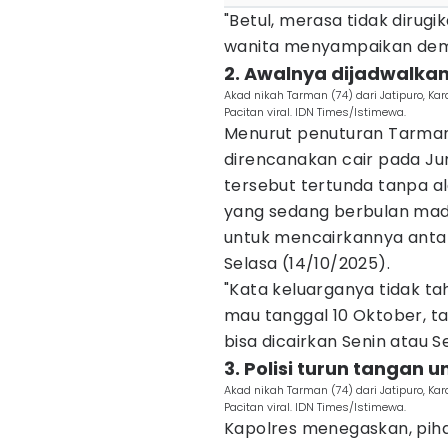
"Betul, merasa tidak dirug
wanita menyampaikan demiki
2. Awalnya dijadwalkan
Akad nikah Tarman (74) dari Jatipuro, K
Pacitan viral. IDN Times/Istimewa.
Menurut penuturan Tarman,
direncanakan cair pada Ju
tersebut tertunda tanpa al
yang sedang berbulan madu
untuk mencairkannya antara
Selasa (14/10/2025).
"Kata keluarganya tidak tah
mau tanggal 10 Oktober, ta
bisa dicairkan Senin atau Se
3. Polisi turun tangan 
Akad nikah Tarman (74) dari Jatipuro, K
Pacitan viral. IDN Times/Istimewa.
Kapolres menegaskan, piha