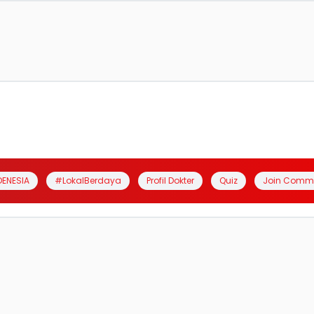
DENESIA
#LokalBerdaya
Profil Dokter
Quiz
Join Comm