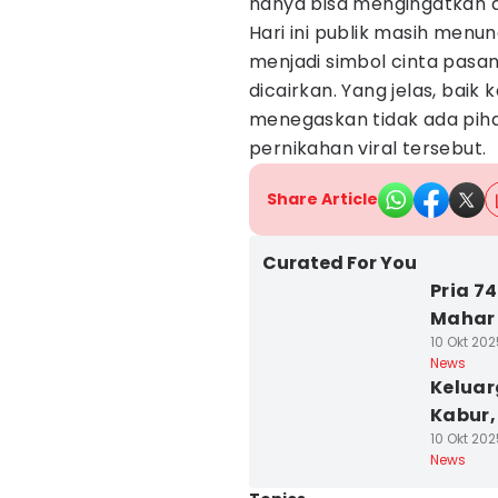
hanya bisa mengingatkan a
Hari ini publik masih menu
menjadi simbol cinta pasa
dicairkan. Yang jelas, baik
menegaskan tidak ada pih
pernikahan viral tersebut.
Share Article
Curated For You
Pria 7
Mahar
10 Okt 202
News
Keluar
Kabur,
10 Okt 202
News