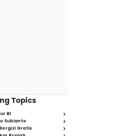
ng Topics
ur BI
o Subianto
ergizi Gratis
ukar Rupiah