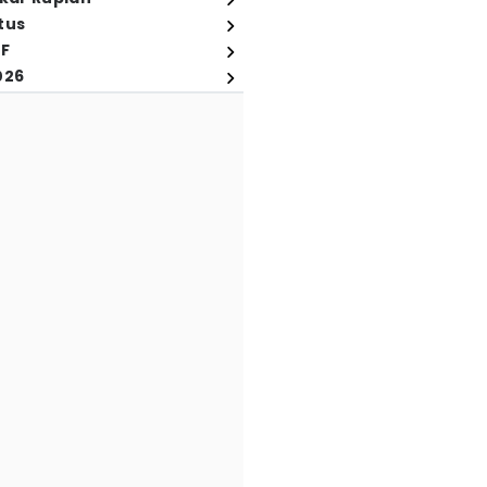
tus
FF
026