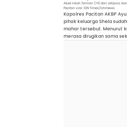
Akad nikah Tarman (74) dari Jatipuro, K
Pacitan viral. IDN Times/Istimewa.
Kapolres Pacitan AKBP Ay
pihak keluarga Shela sudah
mahar tersebut. Menurut k
merasa dirugikan sama sek