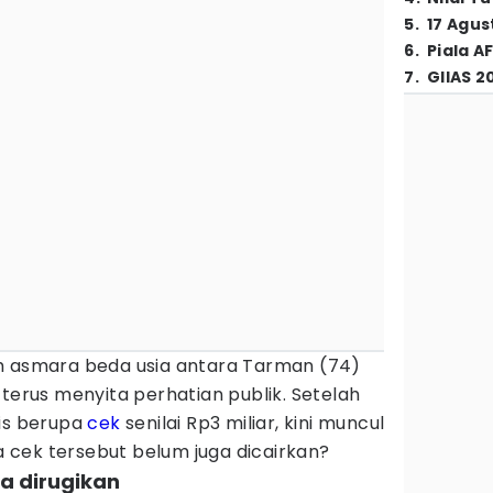
5
.
17 Agus
6
.
Piala A
7
.
GIIAS 2
h asmara beda usia antara Tarman (74)
 terus menyita perhatian publik. Setelah
is berupa
cek
senilai Rp3 miliar, kini muncul
cek tersebut belum juga dicairkan?
sa dirugikan