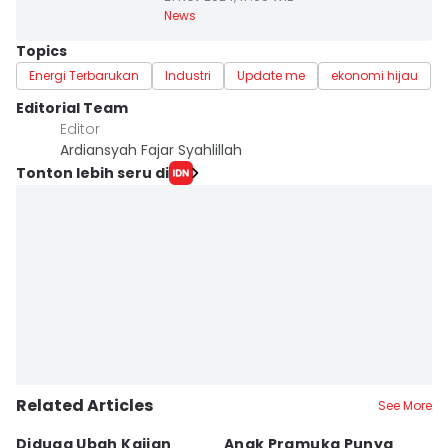
News
Topics
Energi Terbarukan
Industri
Update me
ekonomi hijau
Editorial Team
Editor
Ardiansyah Fajar Syahlillah
Tonton lebih seru di
Related Articles
See More
Diduga Ubah Kajian
Anak Pramuka Punya
B