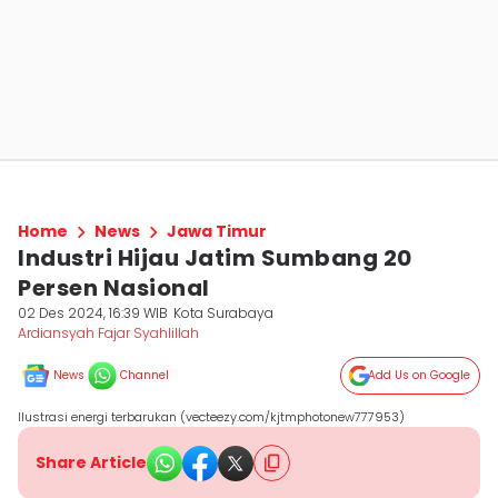
Home
News
Jawa Timur
Industri Hijau Jatim Sumbang 20
Persen Nasional
02 Des 2024, 16:39 WIB
Kota Surabaya
Ardiansyah Fajar Syahlillah
News
Channel
Add Us on Google
Ilustrasi energi terbarukan (vecteezy.com/kjtmphotonew777953)
Share Article