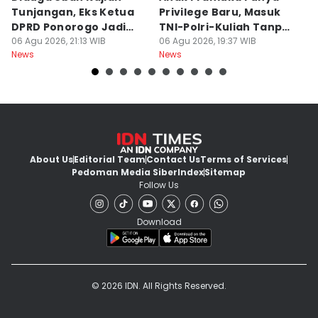
Tunjangan, Eks Ketua
Privilege Baru, Masuk
S
DPRD Ponorogo Jadi
TNI-Polri-Kuliah Tanpa
K
Tersangka
06 Agu 2026, 21:13 WIB
Tes
06 Agu 2026, 19:37 WIB
06
News
News
Ne
About Us
Editorial Team
Contact Us
Terms of Services
Pedoman Media Siber
Index
Sitemap
Follow Us
Download
© 2026 IDN. All Rights Reserved.