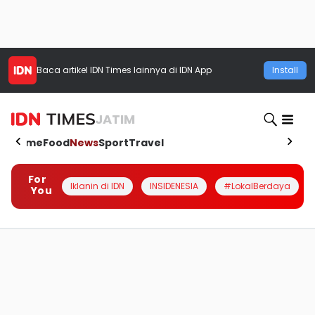
Baca artikel
IDN Times
lainnya di IDN App
Install
JATIM
Home
Food
News
Sport
Travel
For
Iklanin di IDN
INSIDENESIA
#LokalBerdaya
You