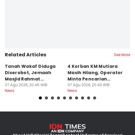
Related Articles
See More
Tanah Wakaf Diduga
4 Korban KM Mutiara
K
Diserobot, Jemaah
Masih Hilang, Operator
C
Masjid Rahmat
Minta Pencarian
H
Surabaya Protes
07 Agu 2026, 20:46 WIB
Dilanjut
07 Agu 2026, 20:43 WIB
07
News
News
Ne