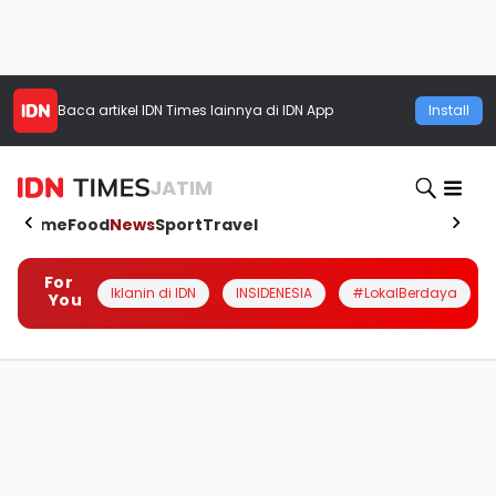
Baca artikel
IDN Times
lainnya di IDN App
Install
JATIM
Home
Food
News
Sport
Travel
For
Iklanin di IDN
INSIDENESIA
#LokalBerdaya
You