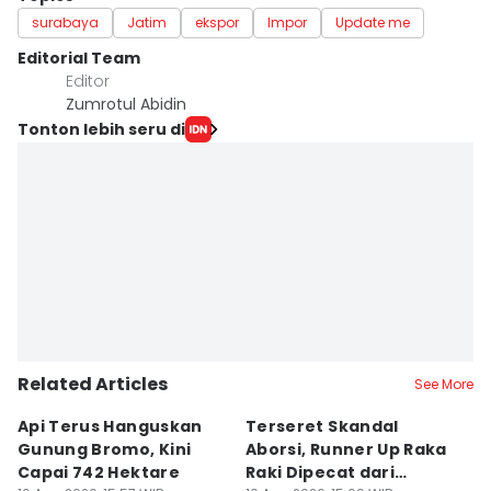
surabaya
Jatim
ekspor
Impor
Update me
Editorial Team
Editor
Zumrotul Abidin
Tonton lebih seru di
Related Articles
See More
Api Terus Hanguskan
Terseret Skandal
[
Gunung Bromo, Kini
Aborsi, Runner Up Raka
Mo
Capai 742 Hektare
Raki Dipecat dari
F