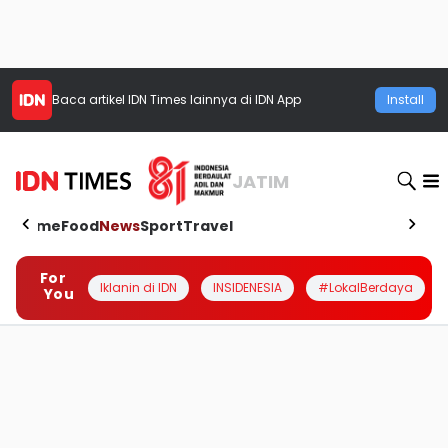
Baca artikel
IDN Times
lainnya di IDN App
Install
JATIM
Home
Food
News
Sport
Travel
For
Iklanin di IDN
INSIDENESIA
#LokalBerdaya
You