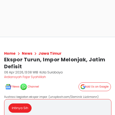
Home
News
Jawa Timur
Ekspor Turun, Impor Melonjak, Jatim
Defisit
06 Apr 2026, 13:08 WIB
Kota Surabaya
Ardiansyah Fajar Syahlillah
News
Channel
Add Us on Google
Ilustrasi kegiatan ekspor impor. (unsplash.com/Dominik Lückmann)
Intinya Sih