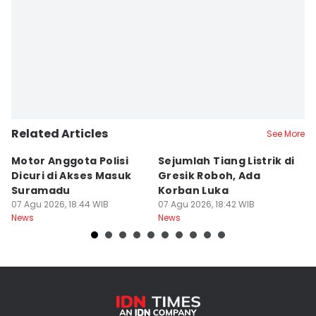
Editor
Edwin Fajerial
Related Articles
See More
Motor Anggota Polisi
Sejumlah Tiang Listrik di
A
Dicuri di Akses Masuk
Gresik Roboh, Ada
P
Suramadu
Korban Luka
S
07 Agu 2026, 18:44 WIB
07 Agu 2026, 18:42 WIB
K
07
News
News
Ne