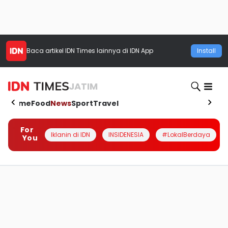
Baca artikel
IDN Times
lainnya di IDN App
Install
JATIM
Home
Food
News
Sport
Travel
For
Iklanin di IDN
INSIDENESIA
#LokalBerdaya
You