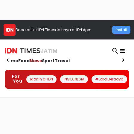
Baca artikel
IDN Times
lainnya di IDN App
Install
JATIM
Home
Food
News
Sport
Travel
For
Iklanin di IDN
INSIDENESIA
#LokalBerdaya
You