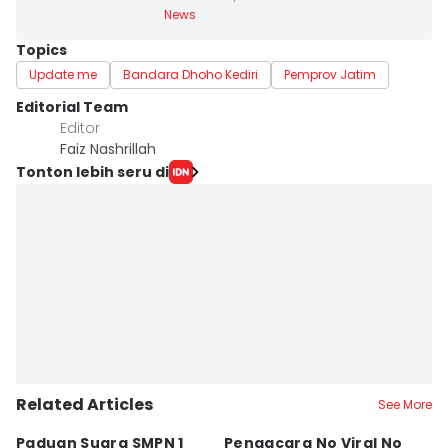
News
Topics
Update me
Bandara Dhoho Kediri
Pemprov Jatim
Editorial Team
Editor
Faiz Nashrillah
Tonton lebih seru di
Related Articles
See More
Paduan Suara SMPN 1
Pengacara No Viral No
D