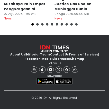
Surabaya Raih Empat
Justice Cak Sholeh
M
Penghargaan di
Meninggal Dunia
u
Thailand
07 Agu 2026, 11:59 WIB
07 Agu 2026, 09:55 WIB
07
News
News
Ne
About Us
Editorial Team
Contact Us
Terms of Services
Pedoman Media Siber
Index
Sitemap
Follow Us
Download
© 2026 IDN. All Rights Reserved.