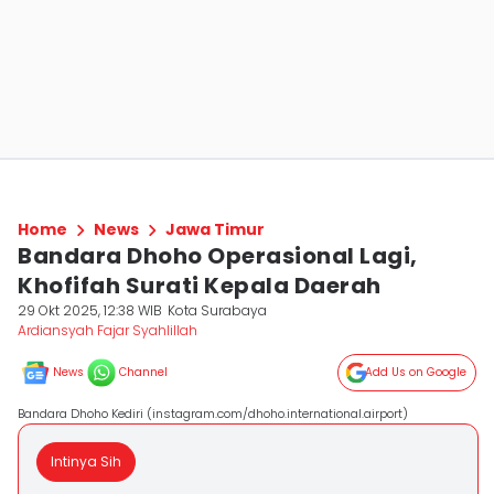
Home
News
Jawa Timur
Bandara Dhoho Operasional Lagi,
Khofifah Surati Kepala Daerah
29 Okt 2025, 12:38 WIB
Kota Surabaya
Ardiansyah Fajar Syahlillah
News
Channel
Add Us on Google
Bandara Dhoho Kediri (instagram.com/dhoho.international.airport)
Intinya Sih