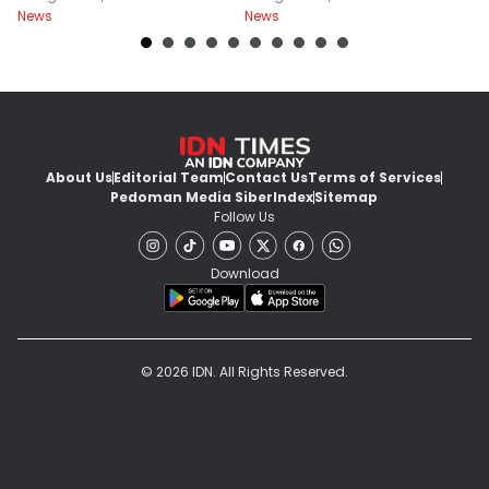
News
News
Ne
About Us
Editorial Team
Contact Us
Terms of Services
Pedoman Media Siber
Index
Sitemap
Follow Us
Download
© 2026 IDN. All Rights Reserved.