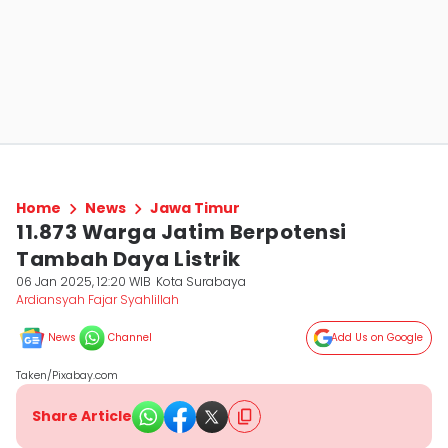
Home
News
Jawa Timur
11.873 Warga Jatim Berpotensi
Tambah Daya Listrik
06 Jan 2025, 12:20 WIB
Kota Surabaya
Ardiansyah Fajar Syahlillah
News
Channel
Add Us on Google
Taken/Pixabay.com
Share Article