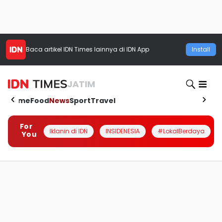
Baca artikel
IDN Times
lainnya di IDN App
Install
JATIM
Home
Food
News
Sport
Travel
For
Iklanin di IDN
INSIDENESIA
#LokalBerdaya
You