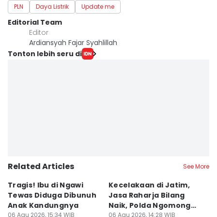
PLN
Daya Listrik
Update me
Editorial Team
Editor
Ardiansyah Fajar Syahlillah
Tonton lebih seru di
Related Articles
See More
Tragis! Ibu di Ngawi
Kecelakaan di Jatim,
M
Tewas Diduga Dibunuh
Jasa Raharja Bilang
M
Anak Kandungnya
Naik, Polda Ngomong
P
06 Agu 2026, 15:34 WIB
Turun
06 Agu 2026, 14:28 WIB
A
06