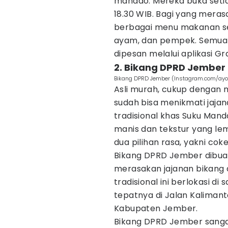
manado. Mereka buka setiap
18.30 WIB. Bagi yang meras
berbagai menu makanan sep
ayam, dan pempek. Semua 
dipesan melalui aplikasi
2. Bikang DPRD Jember
Bikang DPRD Jember (Instagram.com/ay
Asli murah, cukup dengan
sudah bisa menikmati jaja
tradisional khas Suku Manda
manis dan tekstur yang le
dua pilihan rasa, yakni cok
Bikang DPRD Jember dibuat
merasakan jajanan bikang
tradisional ini berlokasi d
tepatnya di Jalan Kaliman
Kabupaten Jember.
Bikang DPRD Jember sang