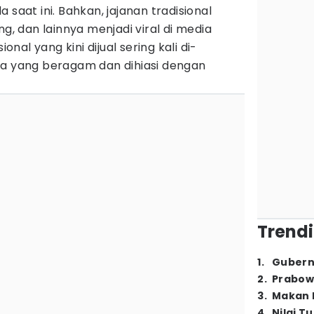
 saat ini. Bahkan, jajanan tradisional
ng, dan lainnya menjadi viral di media
ional yang kini dijual sering kali di-
sa yang beragam dan dihiasi dengan
Trendi
1
.
Gubern
2
.
Prabow
3
.
Makan B
4
.
Nilai T