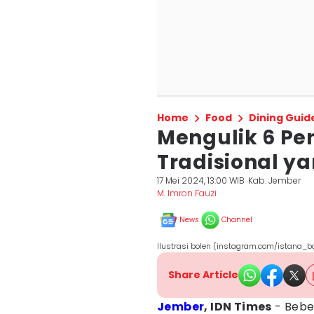
Home
Food
Dining Guid
Mengulik 6 Pe
Tradisional ya
17 Mei 2024, 13:00 WIB
Kab. Jember
M. Imron Fauzi
News
Channel
Ilustrasi bolen (instagram.com/istana_b
Share Article
Jember
, IDN Times
- Bebe