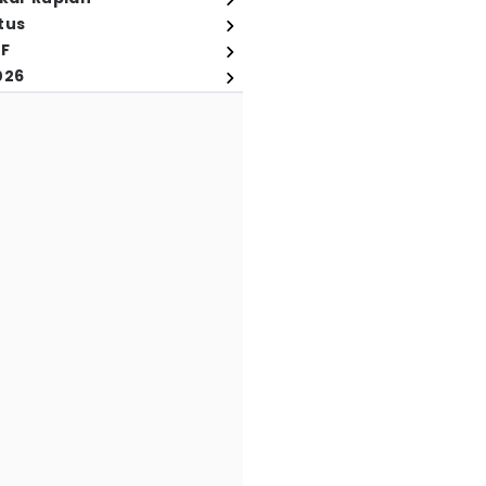
tus
FF
026