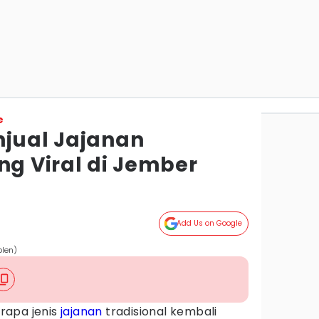
e
njual Jajanan
ng Viral di Jember
Add Us on Google
olen)
rapa jenis
jajanan
tradisional kembali