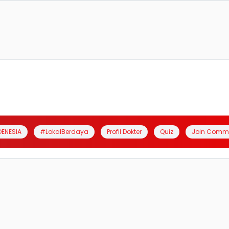
DENESIA
#LokalBerdaya
Profil Dokter
Quiz
Join Comm