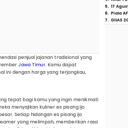
5
.
17 Agus
6
.
Piala A
7
.
GIIAS 2
ndasi penjual jajanan tradisional yang
n Jember
Jawa Timur
. Kamu dapat
nal ini dengan harga yang terjangkau,
ang tepat bagi kamu yang ingin menikmati
reka menyajikan kuliner es pisang ijo
esar. Setiap hidangan es pisang ijo
creamer yang melimpah, memberikan rasa