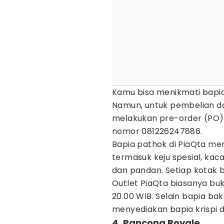
Kamu bisa menikmati bapia
Namun, untuk pembelian da
melakukan pre-order (PO) 
nomor 081226247886.
Bapia pathok di PiaQta me
termasuk keju spesial, kacan
dan pandan. Setiap kotak b
Outlet PiaQta biasanya buka
20.00 WIB. Selain bapia bak
menyediakan bapia krispi d
4. Pancong Royale