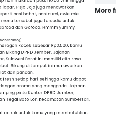
 hari mulai dari pukul 10.00 WIB hingga
a lapar, Pisjo Jojo juga menawarkan
More 
erti nasi babat, nasi cumi, cwie mie
menu tersebut juga tersedia untuk
 Grabfood dan Gofood. Hmmm yummy.
omasak.bareng)
 merogoh kocek sebesar Rp2.500, kamu
nan Bikang DPRD Jember. Jajanan
r, Sulawesi Barat ini memiliki cita rasa
mbut. Bikang di tempat ini menawarkan
elat dan pandan.
 fresh setiap hari, sehingga kamu dapat
 dengan aroma yang menggoda. Jajanan
i samping pintu Kantor DPRD Jember,
tan Tegal Boto Lor, Kecamatan Sumbersari,
at cocok untuk kamu yang membutuhkan