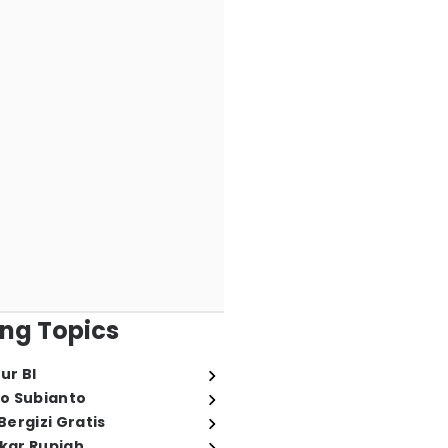
ng Topics
ur BI
o Subianto
ergizi Gratis
ukar Rupiah