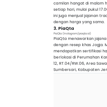
camilan hangat di malam h
setiap hari, mulai pukul 17
ini juga menjual jajanan tra
dengan harga yang sama.
3. PiaQta
PiaQta (Instagram/piaqta.id)
PiaQta menawarkan jajanan
dengan resep khas Jogja. M
mendapatkan sertifikasi hala
berlokasi di Perumahan Kar
12, RT.04/RW.06, Area Saw
Sumbersari, Kabupaten Je