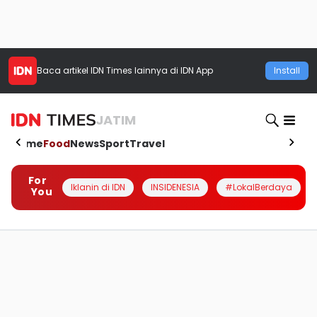
Baca artikel
IDN Times
lainnya di IDN App
Install
JATIM
Home
Food
News
Sport
Travel
For
Iklanin di IDN
INSIDENESIA
#LokalBerdaya
You