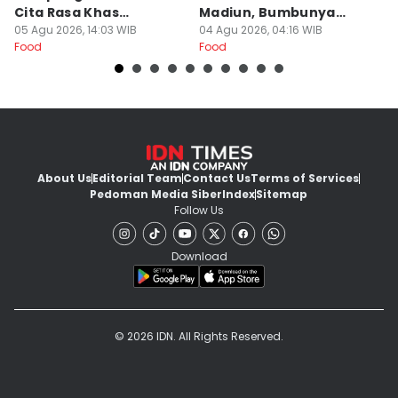
Cita Rasa Khas
Madiun, Bumbunya
A
Banyuwangi
05 Agu 2026, 14:03 WIB
Khas
04 Agu 2026, 04:16 WIB
03
Food
Food
Fo
About Us
Editorial Team
Contact Us
Terms of Services
Pedoman Media Siber
Index
Sitemap
Follow Us
Download
© 2026 IDN. All Rights Reserved.