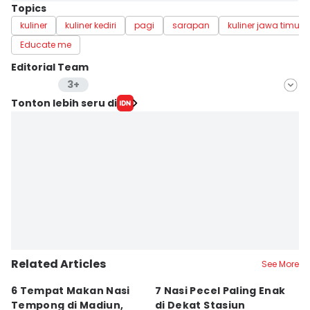
Topics
kuliner
kuliner kediri
pagi
sarapan
kuliner jawa timur
Educate me
Editorial Team
3+
Editor
Tonton lebih seru di
Stella Azasya
Editor
Faiz Nashrillah
Editor
Zumrotul Abidin
Related Articles
See More
6 Tempat Makan Nasi
7 Nasi Pecel Paling Enak
5
Tempong di Madiun,
di Dekat Stasiun
S