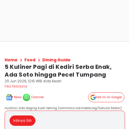
Home
Food
Dining Guide
5 Kuliner Pagi di Kediri Serba Enak,
Ada Soto hingga Pecel Tumpang
20 Jun 2026, 12:15 WIB
Kota Kediri
Fika Febriana
News
Channel
Add Us on Google
ilustrasi soto daging kuah bening (commons.wikimedia.org/Sakurai Midori)
Intinya Sih