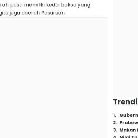
rah pasti memiliki kedai bakso yang
itu juga daerah Pasuruan.
Trendi
1
.
Gubern
2
.
Prabow
3
.
Makan B
4
.
Nilai T