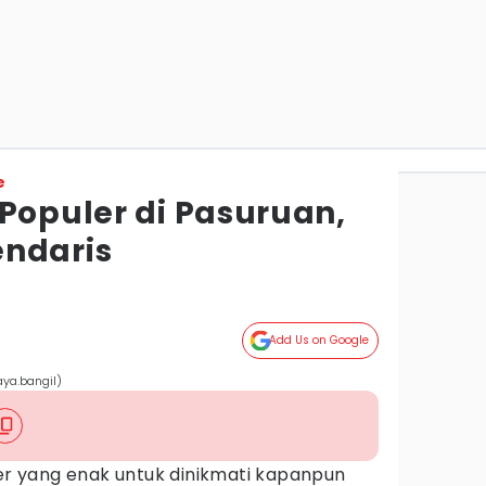
e
Populer di Pasuruan,
ndaris
Add Us on Google
ya.bangil)
ner yang enak untuk dinikmati kapanpun