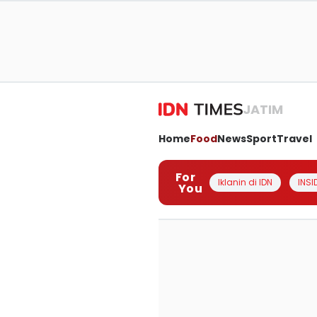
JATIM
Home
Food
News
Sport
Travel
For
Iklanin di IDN
INSI
You