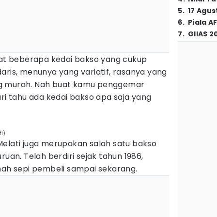
5
.
17 Agus
6
.
Piala A
7
.
GIIAS 2
apat beberapa kedai bakso yang cukup
aris, menunya yang variatif, rasanya yang
g murah. Nah buat kamu penggemar
ari tahu ada kedai bakso apa saja yang
i)
Melati juga merupakan salah satu bakso
ruan. Telah berdiri sejak tahun 1986,
nah sepi pembeli sampai sekarang.