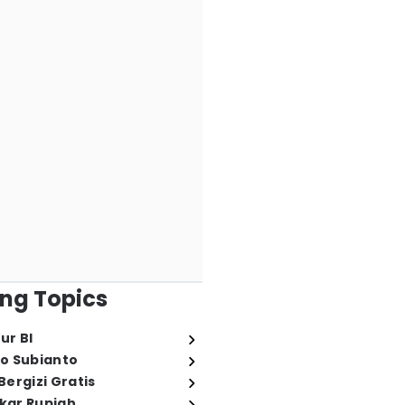
ng Topics
ur BI
o Subianto
ergizi Gratis
ukar Rupiah