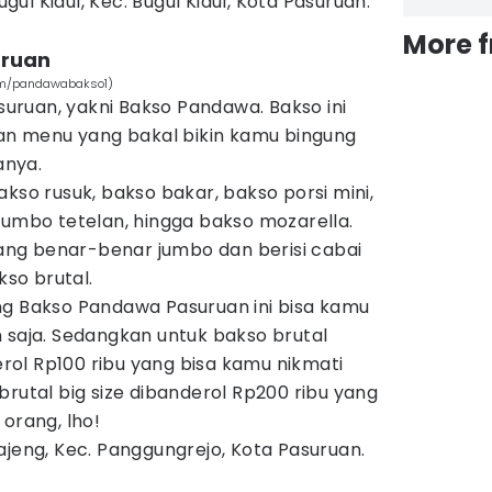
ugul Kidul, Kec. Bugul Kidul, Kota Pasuruan.
More 
uruan
om/pandawabakso1)
asuruan, yakni Bakso Pandawa. Bakso ini
ian menu yang bakal bikin kamu bingung
anya.
akso rusuk, bakso bakar, bakso porsi mini,
jumbo tetelan, hingga bakso mozarella.
 yang benar-benar jumbo dan berisi cabai
kso brutal.
ng Bakso Pandawa Pasuruan ini bisa kamu
 saja. Sedangkan untuk bakso brutal
ol Rp100 ribu yang bisa kamu nikmati
brutal big size dibanderol Rp200 ribu yang
orang, lho!
 Trajeng, Kec. Panggungrejo, Kota Pasuruan.
.