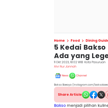
Home
Food
Dining Guid
5 Kedai Bakso 
Ada yang Lege
11 Okt 2023, 18:02 WIB
Kota Pasuruan
Alvi Nur Jannah
News
Channel
Bakso Boeaya (Instagram.com/baksoboea
Share Article
Bakso
menjadi pilihan kuli