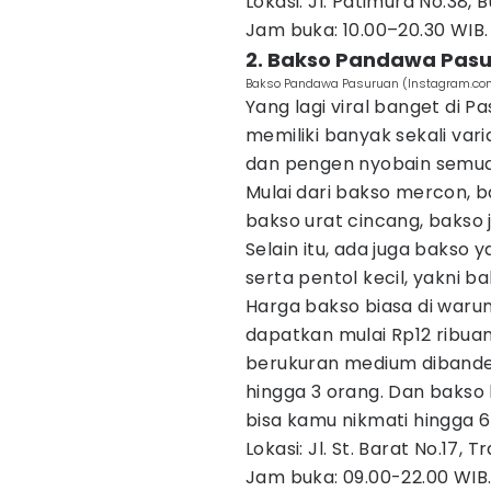
Lokasi: Jl. Patimura No.38, B
Jam buka: 10.00–20.30 WIB.
2. Bakso Pandawa Pas
Bakso Pandawa Pasuruan (Instagram.c
Yang lagi viral banget di P
memiliki banyak sekali var
dan pengen nyobain semu
Mulai dari bakso mercon, b
bakso urat cincang, bakso 
Selain itu, ada juga bakso
serta pentol kecil, yakni ba
Harga bakso biasa di waru
dapatkan mulai Rp12 ribuan
berukuran medium dibander
hingga 3 orang. Dan bakso 
bisa kamu nikmati hingga 6 
Lokasi: Jl. St. Barat No.17,
Jam buka: 09.00-22.00 WIB