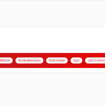
DENESIA
#LokalBerdaya
Profil Dokter
Quiz
Join Comm