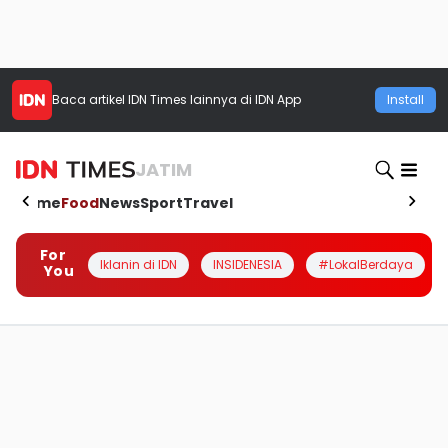
Baca artikel
IDN Times
lainnya di IDN App
Install
JATIM
Home
Food
News
Sport
Travel
For
Iklanin di IDN
INSIDENESIA
#LokalBerdaya
You