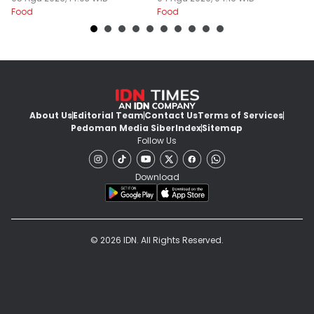
Food
Food
Fo
About Us
Editorial Team
Contact Us
Terms of Services
Pedoman Media Siber
Index
Sitemap
Follow Us
Download
© 2026 IDN. All Rights Reserved.