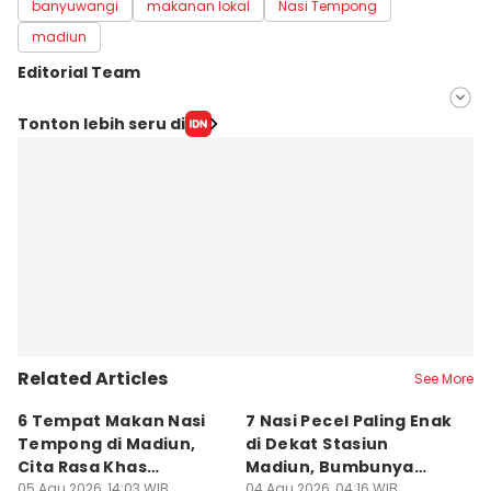
banyuwangi
makanan lokal
Nasi Tempong
madiun
Editorial Team
Editor
Tonton lebih seru di
Erick Akbar
Editor
Faiz Nashrillah
Related Articles
See More
6 Tempat Makan Nasi
7 Nasi Pecel Paling Enak
5
Tempong di Madiun,
di Dekat Stasiun
S
Cita Rasa Khas
Madiun, Bumbunya
A
Banyuwangi
05 Agu 2026, 14:03 WIB
Khas
04 Agu 2026, 04:16 WIB
03