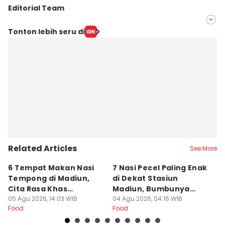
Editorial Team
Editor
Tonton lebih seru di
IDN Times Hyperlocal
Editor
Faiz Nashrillah
Related Articles
See More
6 Tempat Makan Nasi
7 Nasi Pecel Paling Enak
5
Tempong di Madiun,
di Dekat Stasiun
S
Cita Rasa Khas
Madiun, Bumbunya
A
Banyuwangi
05 Agu 2026, 14:03 WIB
Khas
04 Agu 2026, 04:16 WIB
03
Food
Food
Fo