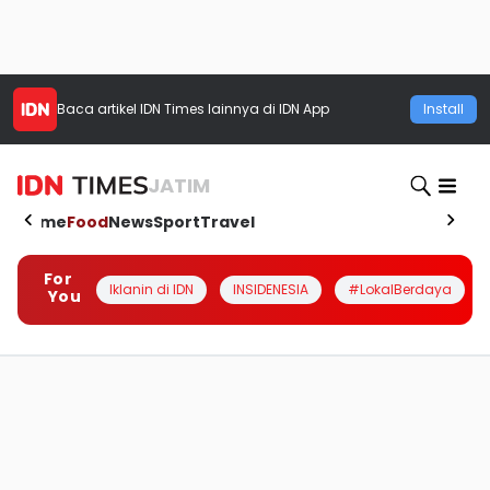
Baca artikel
IDN Times
lainnya di IDN App
Install
JATIM
Home
Food
News
Sport
Travel
For
Iklanin di IDN
INSIDENESIA
#LokalBerdaya
You