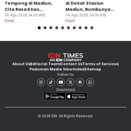
Tempong di Madiun,
di Dekat Stasiun
S
Cita Rasa Khas
Madiun, Bumbunya
A
Banyuwangi
05 Agu 2026, 14:03 WIB
Khas
04 Agu 2026, 04:16 WIB
03
Food
Food
Fo
About Us
Editorial Team
Contact Us
Terms of Services
Pedoman Media Siber
Index
Sitemap
Follow Us
Download
© 2026 IDN. All Rights Reserved.