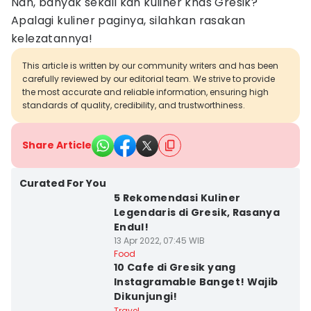
Nah, banyak sekali kan kuliner khas Gresik?
Apalagi kuliner paginya, silahkan rasakan
kelezatannya!
This article is written by our community writers and has been
carefully reviewed by our editorial team. We strive to provide
the most accurate and reliable information, ensuring high
standards of quality, credibility, and trustworthiness.
Share Article
Curated For You
5 Rekomendasi Kuliner
Legendaris di Gresik, Rasanya
Endul!
13 Apr 2022, 07:45 WIB
Food
10 Cafe di Gresik yang
Instagramable Banget! Wajib
Dikunjungi!
Travel