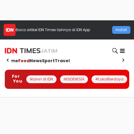
Baca artikel
IDN Times
lainnya di IDN App
Install
JATIM
Home
Food
News
Sport
Travel
For
Iklanin di IDN
INSIDENESIA
#LokalBerdaya
You