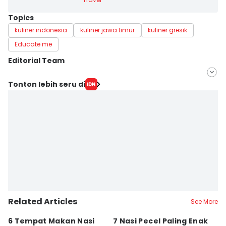
Topics
kuliner indonesia
kuliner jawa timur
kuliner gresik
Educate me
Editorial Team
Editor
Tonton lebih seru di
Stella Azasya
Editor
Zumrotul Abidin
Related Articles
See More
6 Tempat Makan Nasi
7 Nasi Pecel Paling Enak
5