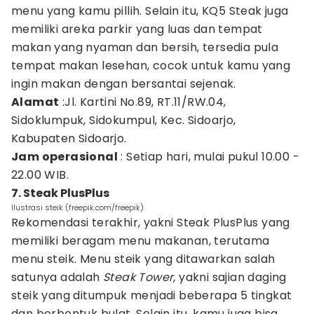
menu yang kamu pillih. Selain itu, KQ5 Steak juga
memiliki areka parkir yang luas dan tempat
makan yang nyaman dan bersih, tersedia pula
tempat makan lesehan, cocok untuk kamu yang
ingin makan dengan bersantai sejenak.
Alamat
:Jl. Kartini No.89, RT.11/RW.04,
Sidoklumpuk, Sidokumpul, Kec. Sidoarjo,
Kabupaten Sidoarjo.
Jam operasional
: Setiap hari, mulai pukul 10.00 -
22.00 WIB.
7. Steak PlusPlus
Ilustrasi steik (freepik.com/freepik)
Rekomendasi terakhir, yakni Steak PlusPlus yang
memiliki beragam menu makanan, terutama
menu steik. Menu steik yang ditawarkan salah
satunya adalah
Steak Tower,
yakni sajian daging
steik yang ditumpuk menjadi beberapa 5 tingkat
dan berbentuk bulat. Selain itu, kamu juga bisa