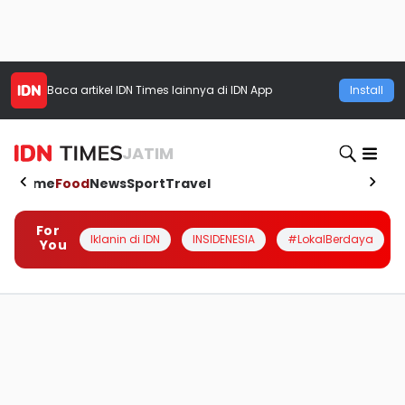
Baca artikel
IDN Times
lainnya di IDN App
Install
JATIM
Home
Food
News
Sport
Travel
For
Iklanin di IDN
INSIDENESIA
#LokalBerdaya
You