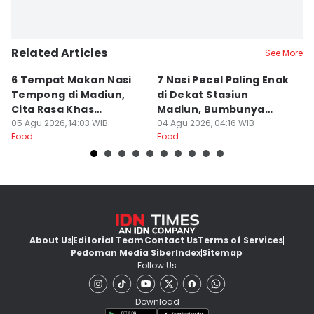
Related Articles
See More
6 Tempat Makan Nasi
7 Nasi Pecel Paling Enak
5
Tempong di Madiun,
di Dekat Stasiun
S
Cita Rasa Khas
Madiun, Bumbunya
A
Banyuwangi
05 Agu 2026, 14:03 WIB
Khas
04 Agu 2026, 04:16 WIB
03
Food
Food
Fo
About Us
Editorial Team
Contact Us
Terms of Services
Pedoman Media Siber
Index
Sitemap
Follow Us
Download