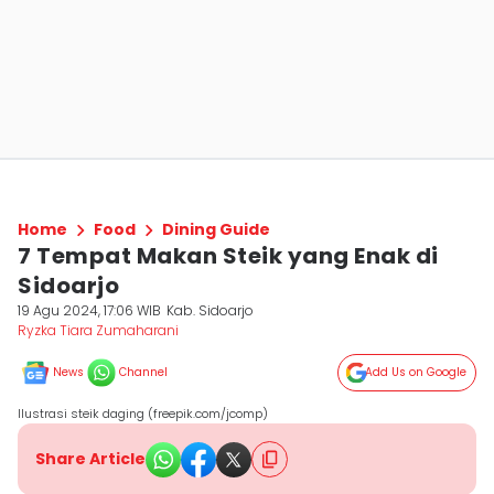
Home
Food
Dining Guide
7 Tempat Makan Steik yang Enak di
Sidoarjo
19 Agu 2024, 17:06 WIB
Kab. Sidoarjo
Ryzka Tiara Zumaharani
News
Channel
Add Us on Google
Ilustrasi steik daging (freepik.com/jcomp)
Share Article