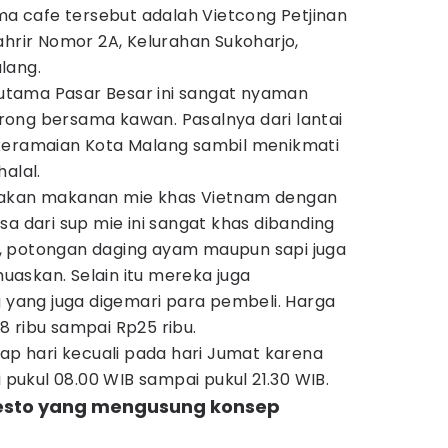
ama cafe tersebut adalah Vietcong Petjinan
ahrir Nomor 2A, Kelurahan Sukoharjo,
lang.
n utama Pasar Besar ini sangat nyaman
ong bersama kawan. Pasalnya dari lantai
keramaian Kota Malang sambil menikmati
alal.
iakan makanan mie khas Vietnam dengan
sa dari sup mie ini sangat khas dibanding
, potongan daging ayam maupun sapi juga
askan. Selain itu mereka juga
g yang juga digemari para pembeli. Harga
 ribu sampai Rp25 ribu.
iap hari kecuali pada hari Jumat karena
i pukul 08.00 WIB sampai pukul 21.30 WIB.
Resto yang mengusung konsep