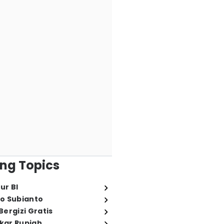
ng Topics
ur BI
o Subianto
ergizi Gratis
ukar Rupiah