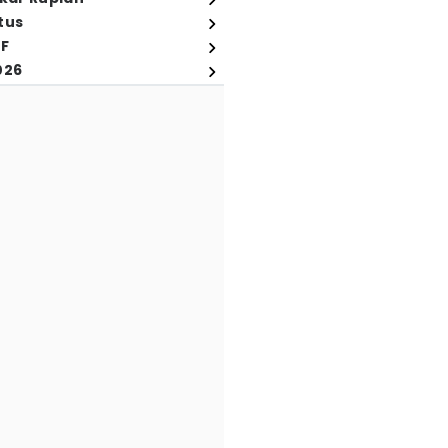
tus
FF
026