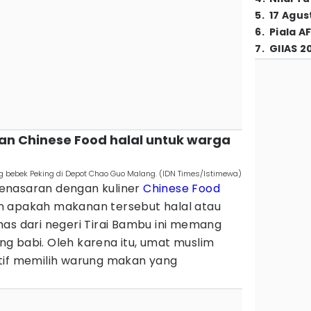
5
.
17 Agus
6
.
Piala A
7
.
GIIAS 2
ihan Chinese Food halal untuk warga
bebek Peking di Depot Chao Guo Malang. (IDN Times/Istimewa)
enasaran dengan kuliner
Chinese Food
n apakah makanan tersebut halal atau
has dari negeri Tirai Bambu ini memang
g babi. Oleh karena itu, umat muslim
tif memilih warung makan yang