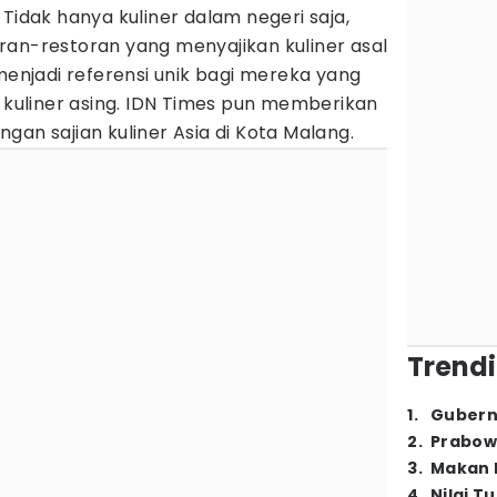
Tidak hanya kuliner dalam negeri saja,
ran-restoran yang menyajikan kuliner asal
 menjadi referensi unik bagi mereka yang
a kuliner asing. IDN Times pun memberikan
gan sajian kuliner Asia di Kota Malang.
Trendi
1
.
Gubern
2
.
Prabow
3
.
Makan B
4
.
Nilai T