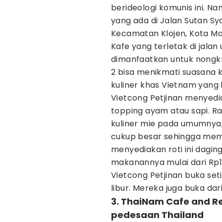
berideologi komunis ini. N
yang ada di Jalan Sutan Sy
Kecamatan Klojen, Kota Ma
Kafe yang terletak di jala
dimanfaatkan untuk nongkr
2 bisa menikmati suasana 
kuliner khas Vietnam yang h
Vietcong Petjinan menyed
topping ayam atau sapi. Ra
kuliner mie pada umumnya
cukup besar sehingga memu
menyediakan roti ini dagin
makanannya mulai dari Rp18
Vietcong Petjinan buka set
libur. Mereka juga buka dar
3. ThaiNam Cafe and 
pedesaan Thailand