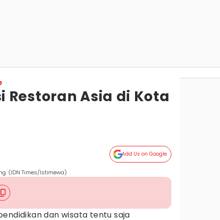
e
 Restoran Asia di Kota
Add Us on Google
g. (IDN Times/Istimewa)
endidikan dan wisata tentu saja