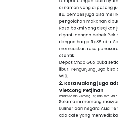
tempat dengan lebih nyam
ornamen yang di pasang jug
itu, pembeli juga bisa meli
pengolahan makanan dibua
Rasa bakmi yang disajikan 
diganti dengan bebek Pekin
dengan harga Rp38 ribu. S
memuaskan rasa penasara
otentik.
Depot Chao Guo buka setia
libur. Pengunjung juga bisa
WIB.
2. Kota Malang juga ad
Vietcong Petjinan
Penampakan Vietcong Petjinan Kota Mala
Selama ini memang masyara
kuliner dari negara Asia Te
ada cafe yang menyediaka