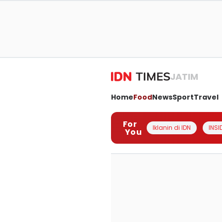
JATIM
Home
Food
News
Sport
Travel
For
Iklanin di IDN
INSI
You