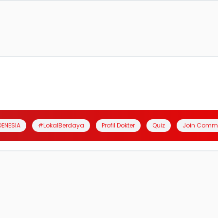
DENESIA
#LokalBerdaya
Profil Dokter
Quiz
Join Comm