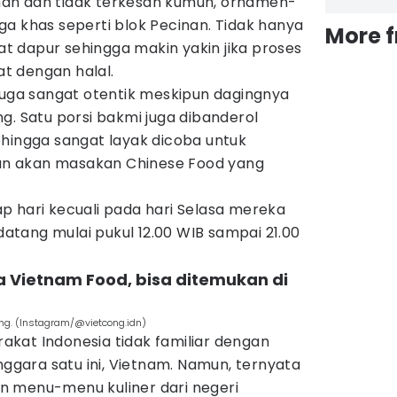
an dan tidak terkesan kumuh, ornamen-
a khas seperti blok Pecinan. Tidak hanya
More 
hat dapur sehingga makin yakin jika proses
t dengan halal.
juga sangat otentik meskipun dagingnya
g. Satu porsi bakmi juga dibanderol
ehingga sangat layak dicoba untuk
n akan masakan Chinese Food yang
p hari kecuali pada hari Selasa mereka
 datang mulai pukul 12.00 WIB sampai 21.00
a Vietnam Food, bisa ditemukan di
ng. (Instagram/@vietcong.idn)
kat Indonesia tidak familiar dengan
nggara satu ini, Vietnam. Namun, ternyata
n menu-menu kuliner dari negeri