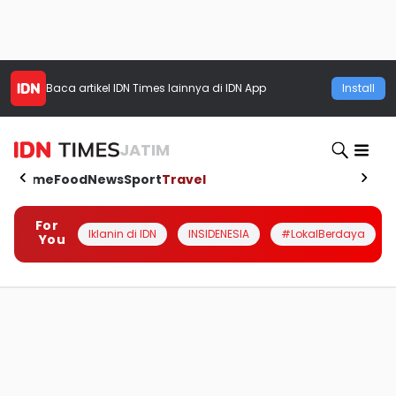
Baca artikel
IDN Times
lainnya di IDN App
Install
JATIM
Home
Food
News
Sport
Travel
For
Iklanin di IDN
INSIDENESIA
#LokalBerdaya
You