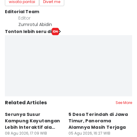
wisata pantai
Divert me
Editorial Team
Editor
Zumrotul Abidin
Tonton lebih seru di
Related Articles
See More
Serunya Susur
5 Desa Terindah di Jawa
5
Kampung Kayutangan
Timur, Panorama
S
Lebih Interaktif ala
Alamnya Masih Terjaga
S
Kelana Race
08 Agu 2026, 17:09 WIB
05 Agu 2026, 16:27 WIB
A
04