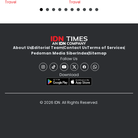
Travel
Travel
Tr
About Us
Editorial Team
Contact Us
Terms of Services
Pedoman Media Siber
Index
Sitemap
Follow Us
Download
© 2026 IDN. All Rights Reserved.