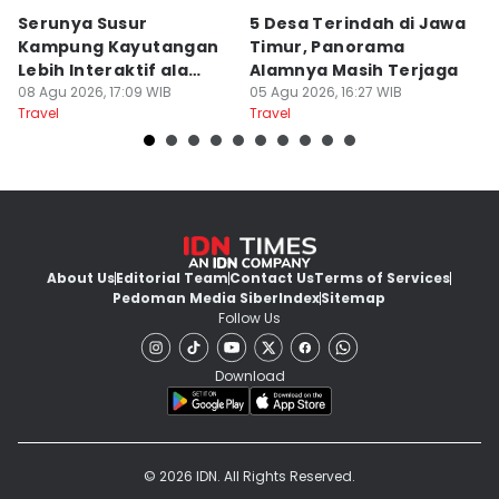
Serunya Susur
5 Desa Terindah di Jawa
5
Kampung Kayutangan
Timur, Panorama
S
Lebih Interaktif ala
Alamnya Masih Terjaga
S
Kelana Race
08 Agu 2026, 17:09 WIB
05 Agu 2026, 16:27 WIB
A
04
Travel
Travel
Tr
About Us
Editorial Team
Contact Us
Terms of Services
Pedoman Media Siber
Index
Sitemap
Follow Us
Download
© 2026 IDN. All Rights Reserved.