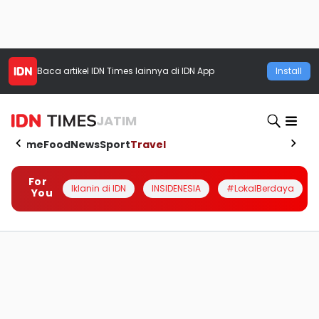
Baca artikel
IDN Times
lainnya di IDN App
Install
JATIM
Home
Food
News
Sport
Travel
For
Iklanin di IDN
INSIDENESIA
#LokalBerdaya
You