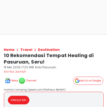
Home
Travel
Destination
10 Rekomendasi Tempat Healing di
Pasuruan, Seru!
18 Mei 2026, 17:20 WIB
Kota Pasuruan
Alvi Nur Jannah
News
Channel
Add Us on Google
ilustrasi camping (pexels.com/Matheus Bertelli)
Intinya Sih