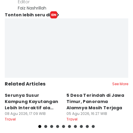
Editor
Faiz Nashrillah
Tonton lebih seru di
Related Articles
See More
Serunya Susur
5 Desa Terindah di Jawa
5
Kampung Kayutangan
Timur, Panorama
S
Lebih Interaktif ala
Alamnya Masih Terjaga
S
Kelana Race
08 Agu 2026, 17:09 WIB
05 Agu 2026, 16:27 WIB
A
04
Travel
Travel
Tr