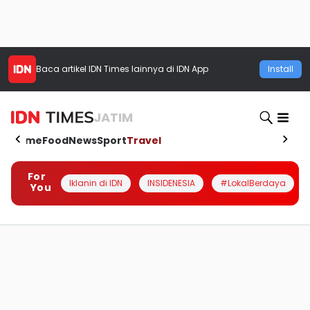
Baca artikel
IDN Times
lainnya di IDN App
Install
JATIM
Home
Food
News
Sport
Travel
For
Iklanin di IDN
INSIDENESIA
#LokalBerdaya
You