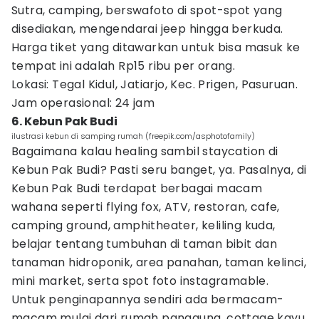
Sutra, camping, berswafoto di spot-spot yang
disediakan, mengendarai jeep hingga berkuda.
Harga tiket yang ditawarkan untuk bisa masuk ke
tempat ini adalah Rp15 ribu per orang.
Lokasi: Tegal Kidul, Jatiarjo, Kec. Prigen, Pasuruan.
Jam operasional: 24 jam
6. Kebun Pak Budi
ilustrasi kebun di samping rumah (freepik.com/asphotofamily)
Bagaimana kalau healing sambil staycation di
Kebun Pak Budi? Pasti seru banget, ya. Pasalnya, di
Kebun Pak Budi terdapat berbagai macam
wahana seperti flying fox, ATV, restoran, cafe,
camping ground, amphitheater, keliling kuda,
belajar tentang tumbuhan di taman bibit dan
tanaman hidroponik, area panahan, taman kelinci,
mini market, serta spot foto instagramable.
Untuk penginapannya sendiri ada bermacam-
macam mulai dari rumah panggung, cottage kayu,