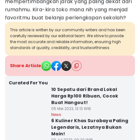
mempertimbangkan jarak yang paling dekat dari
rumahmu. Kira-kira toko mana nih yang menjad
favoritmu buat belanja perlengkapan sekolah?
This article is written by our community writers and has been
carefully reviewed by our editorial team. We strive to provide
the most accurate and reliable information, ensuring high
standards of quality, credibility, and trustworthiness.
Share Article
Curated For You
10 Sepatu dari Brand Lokal
Harga Rp100 Ribuan, Cocok
Buat Hangout!
05 Mei 2023, 13:13 WIB
News
6 Kuliner Khas Surabaya Paling
Legendaris, Lezatnya Bukan
Main!
03 Jul 2023, 09:20 WIB