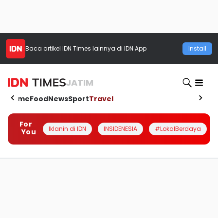
Baca artikel
IDN Times
lainnya di IDN App
Install
JATIM
Home
Food
News
Sport
Travel
For
Iklanin di IDN
INSIDENESIA
#LokalBerdaya
You