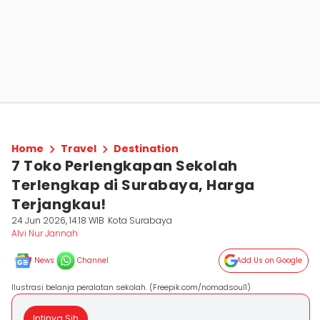
Home
Travel
Destination
7 Toko Perlengkapan Sekolah
Terlengkap di Surabaya, Harga
Terjangkau!
24 Jun 2026, 14:18 WIB
Kota Surabaya
Alvi Nur Jannah
News
Channel
Add Us on Google
Ilustrasi belanja peralatan sekolah. (Freepik.com/nomadsoul1)
Intinya Sih