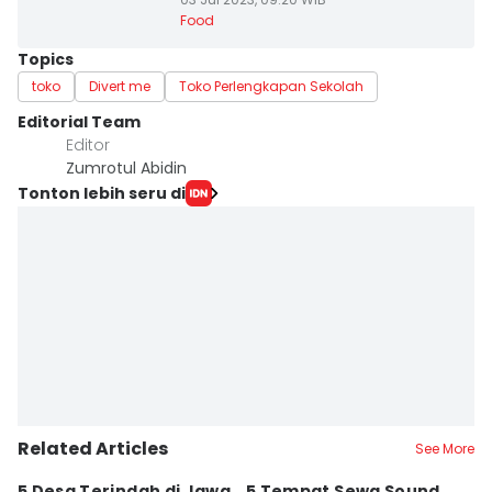
Food
Topics
toko
Divert me
Toko Perlengkapan Sekolah
Editorial Team
Editor
Zumrotul Abidin
Tonton lebih seru di
Related Articles
See More
5 Desa Terindah di Jawa
5 Tempat Sewa Sound
7 