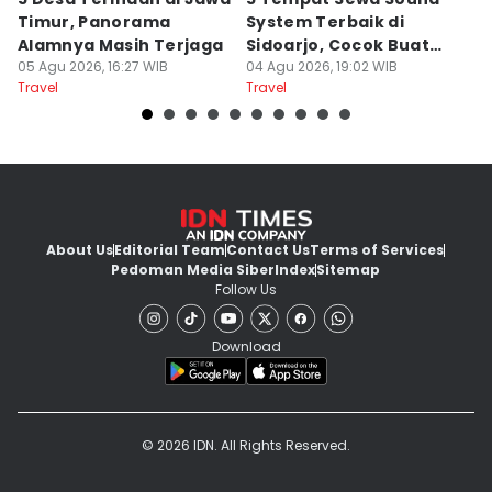
Timur, Panorama
System Terbaik di
P
Alamnya Masih Terjaga
Sidoarjo, Cocok Buat
M
05 Agu 2026, 16:27 WIB
Agustusan
04 Agu 2026, 19:02 WIB
A
04
Travel
Travel
Tr
About Us
Editorial Team
Contact Us
Terms of Services
Pedoman Media Siber
Index
Sitemap
Follow Us
Download
© 2026 IDN. All Rights Reserved.