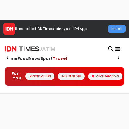
Baca artikel
IDN Times
lainnya di IDN App
Install
JATIM
Home
Food
News
Sport
Travel
For
Iklanin di IDN
INSIDENESIA
#LokalBerdaya
You