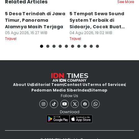
Related Articles
See More
5 Desa Terindah di Jawa
5 Tempat Sewa Sound
7 
Timur, Panorama
System Terbaik di
P
Alamnya Masih Terjaga
Sidoarjo, Cocok Buat
M
05 Agu 2026, 16:27 WIB
Agustusan
04 Agu 2026, 19:02 WIB
A
04
Travel
Travel
Tr
About Us
Editorial Team
Contact Us
Terms of Services
Pedoman Media Siber
Index
Sitemap
Follow Us
Download