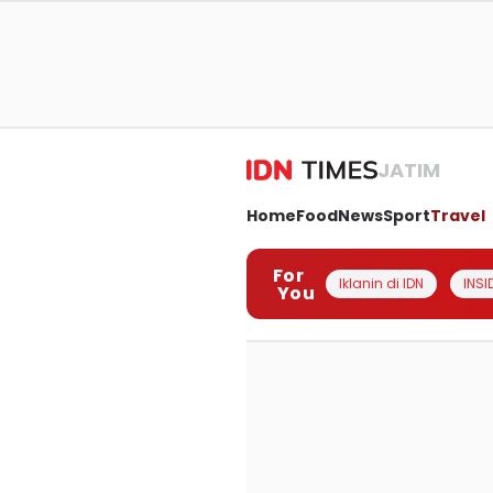
JATIM
Home
Food
News
Sport
Travel
For
Iklanin di IDN
INSI
You