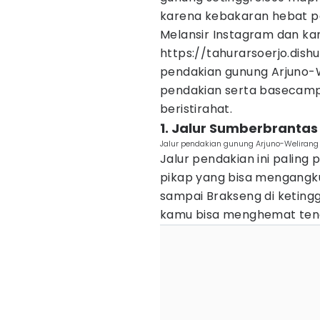
karena kebakaran hebat pa
Melansir Instagram dan ka
https://tahurarsoerjo.dishu
pendakian gunung Arjuno-We
pendakian serta basecamp
beristirahat.
1. Jalur Sumberbrantas
Jalur pendakian gunung Arjuno-Welirang 
Jalur pendakian ini palin
pikap yang bisa mengangku
sampai Brakseng di ketinggia
kamu bisa menghemat ten