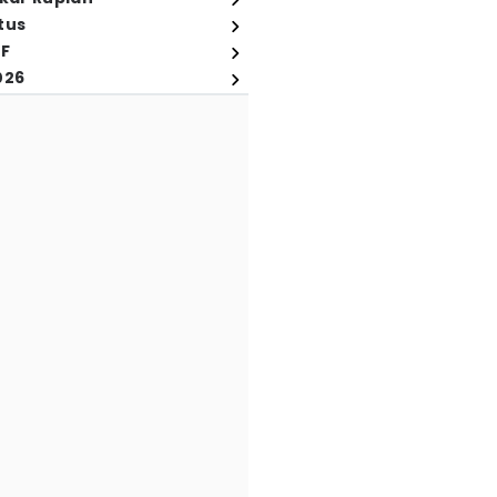
tus
FF
026