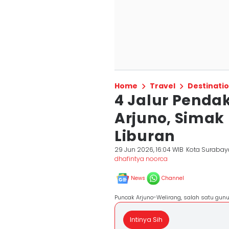
Home
Travel
Destinati
4 Jalur Penda
Arjuno, Simak
Liburan
29 Jun 2026, 16:04 WIB
Kota Surabay
dhafintya noorca
News
Channel
Puncak Arjuno-Welirang, salah satu gunun
Intinya Sih