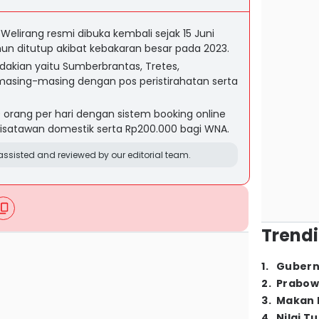
elirang resmi dibuka kembali sejak 15 Juni
un ditutup akibat kebakaran besar pada 2023.
dakian yaitu Sumberbrantas, Tretes,
masing-masing dengan pos peristirahatan serta
0 orang per hari dengan sistem booking online
wisatawan domestik serta Rp200.000 bagi WNA.
ssisted and reviewed by our editorial team.
Trendi
1
.
Gubern
2
.
Prabow
3
.
Makan B
4
.
Nilai T