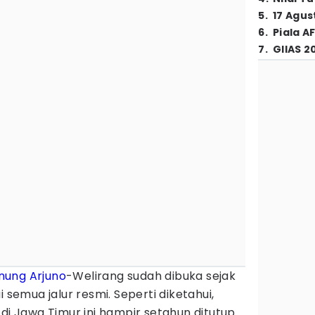
5
.
17 Agus
6
.
Piala A
7
.
GIIAS 2
nung Arjuno
-Welirang sudah dibuka sejak
i semua jalur resmi. Seperti diketahui,
 di Jawa Timur ini hampir setahun ditutup