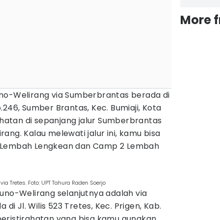
More 
no-Welirang via Sumberbrantas berada di
.246, Sumber Brantas, Kec. Bumiaji, Kota
rahatan di sepanjang jalur Sumberbrantas
ang. Kalau melewati jalur ini, kamu bisa
p Lembah Lengkean dan Camp 2 Lembah
ia Tretes. Foto: UPT Tahura Raden Soerjo
uno-Welirang selanjutnya adalah via
 di Jl. Wilis 523 Tretes, Kec. Prigen, Kab.
eristirahatan yang bisa kamu gunakan