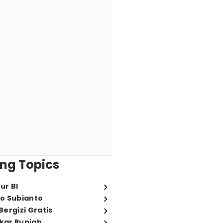
ng Topics
ur BI
o Subianto
ergizi Gratis
ukar Rupiah