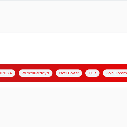
DENESIA
#LokalBerdaya
Profil Dokter
Quiz
Join Comm