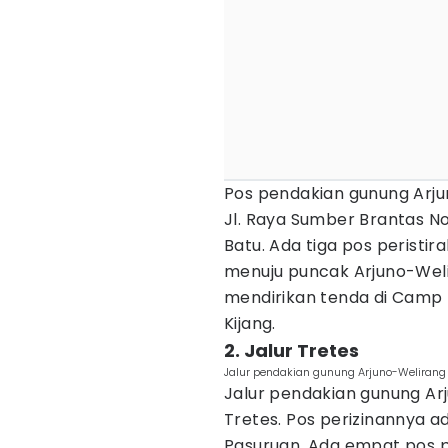
Pos pendakian gunung Arju
Jl. Raya Sumber Brantas No
Batu. Ada tiga pos peristi
menuju puncak Arjuno-Welir
mendirikan tenda di Cam
Kijang.
2. Jalur Tretes
Jalur pendakian gunung Arjuno-Welirang v
Jalur pendakian gunung Arj
Tretes. Pos perizinannya ada
Pasuruan. Ada empat pos p