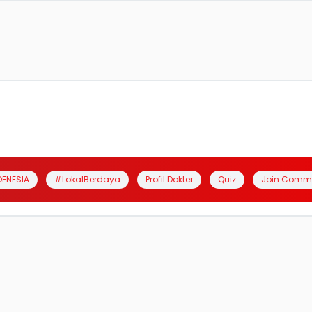
DENESIA
#LokalBerdaya
Profil Dokter
Quiz
Join Comm