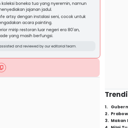
koleksi boneka tua yang nyeremin, namun
nyediakan jajanan jadul.
e artsy dengan instalasi seni, cocok untuk
engadakan acara painting.
erior mirip restoran luar negeri era 80'an,
ade yang masih berfungsi.
ssisted and reviewed by our editorial team.
Trendi
1
.
Gubern
2
.
Prabow
3
.
Makan B
4
.
Nilai T