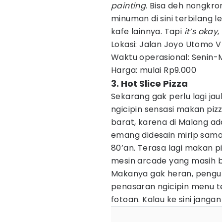
painting
. Bisa deh nongkr
minuman di sini terbilang 
kafe lainnya. Tapi
it’s okay
Lokasi: Jalan Joyo Utomo 
Waktu operasional: Senin-M
Harga: mulai Rp9.000
3. Hot Slice Pizza
Sekarang gak perlu lagi ja
ngicipin sensasi makan pizz
barat, karena di Malang ada 
emang didesain mirip sama r
80’an. Terasa lagi makan pi
mesin arcade yang masih b
Makanya gak heran, pengun
penasaran ngicipin menu ter
fotoan. Kalau ke sini janga