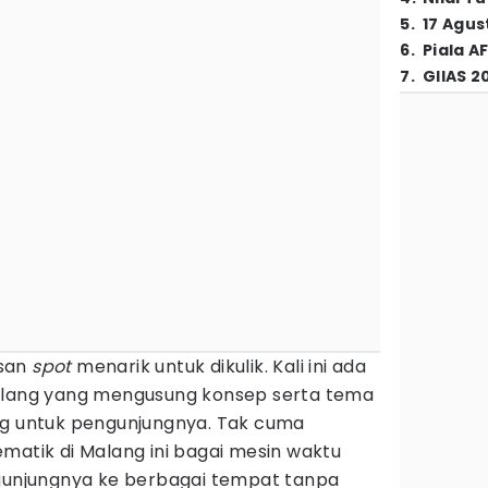
5
.
17 Agus
6
.
Piala A
7
.
GIIAS 2
isan
spot
menarik untuk dikulik. Kali ini ada
alang yang mengusung konsep serta tema
ng untuk pengunjungnya. Tak cuma
matik di Malang ini bagai mesin waktu
njungnya ke berbagai tempat tanpa