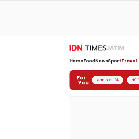
JATIM
Home
Food
News
Sport
Travel
For
Iklanin di IDN
INSI
You