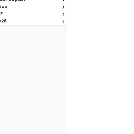
tus
FF
026