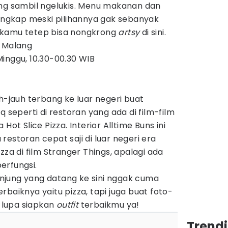
ong sambil ngelukis. Menu makanan dan
lengkap meski pilihannya gak sebanyak
, kamu tetep bisa nongkrong
artsy
di sini.
V Malang
inggu, 10.30-00.30 WIB
uh-jauh terbang ke luar negeri buat
q seperti di restoran yang ada di film-film
Hot Slice Pizza. Interior Alltime Buns ini
estoran cepat saji di luar negeri era
zza di film Stranger Things, apalagi ada
erfungsi.
jung yang datang ke sini nggak cuma
baiknya yaitu pizza, tapi juga buat foto-
n lupa siapkan
outfit
terbaikmu ya!
Trend