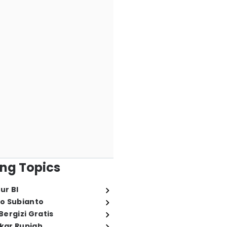
ng Topics
ur BI
o Subianto
ergizi Gratis
ukar Rupiah