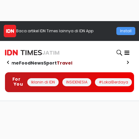
Baca artikel
IDN Times
lainnya di IDN App
Install
JATIM
Home
Food
News
Sport
Travel
For
Iklanin di IDN
INSIDENESIA
#LokalBerdaya
You