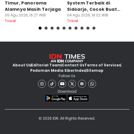
Timur, Panorama
System Terbaik di
P
Alamnya Masih Terjaga
Sidoarjo, Cocok Buat
M
05 Agu 2026, 16:27 WIB
Agustusan
04 Agu 2026, 19:02 WIB
A
04
Travel
Travel
Tr
About Us
Editorial Team
Contact Us
Terms of Services
Pedoman Media Siber
Index
Sitemap
Follow Us
Download
© 2026 IDN. All Rights Reserved.