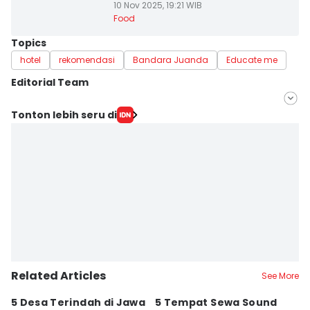
10 Nov 2025, 19:21 WIB
Food
Topics
hotel
rekomendasi
Bandara Juanda
Educate me
Editorial Team
Editor
Tonton lebih seru di
Faiz Nashrillah
Editor
Zumrotul Abidin
Related Articles
See More
5 Desa Terindah di Jawa
5 Tempat Sewa Sound
7 