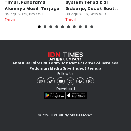
Timur, Panorama
System Terbaik di
P
Alamnya Masih Terjaga
Sidoarjo, Cocok Buat
M
05 Agu 2026, 16:27 WIB
Agustusan
04 Agu 2026, 19:02 WIB
A
04
Travel
Travel
Tr
About Us
Editorial Team
Contact Us
Terms of Services
Pedoman Media Siber
Index
Sitemap
Follow Us
Download
© 2026 IDN. All Rights Reserved.