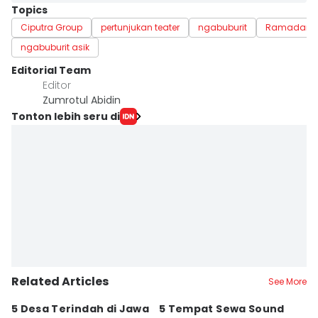
Topics
Ciputra Group
pertunjukan teater
ngabuburit
Ramadan
ngabuburit asik
Editorial Team
Editor
Zumrotul Abidin
Tonton lebih seru di
Related Articles
See More
5 Desa Terindah di Jawa
5 Tempat Sewa Sound
7 