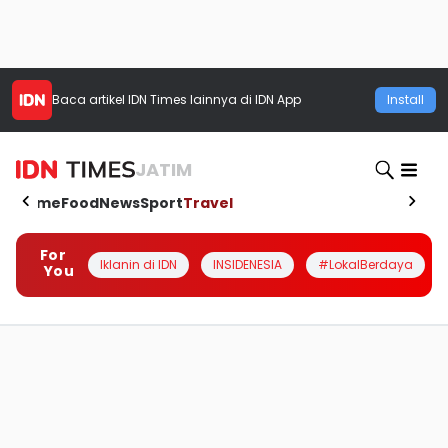
Baca artikel
IDN Times
lainnya di IDN App
Install
JATIM
Home
Food
News
Sport
Travel
For
Iklanin di IDN
INSIDENESIA
#LokalBerdaya
You