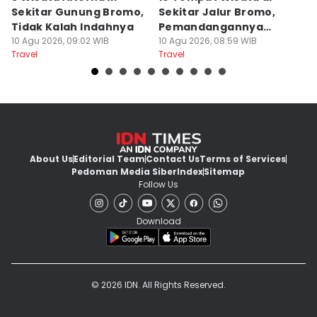
Sekitar Gunung Bromo,
Sekitar Jalur Bromo,
S
Tidak Kalah Indahnya
Pemandangannya
P
10 Agu 2026, 09:02 WIB
Cakep!
10 Agu 2026, 08:59 WIB
T
10
Travel
Travel
Tr
About Us
Editorial Team
Contact Us
Terms of Services
Pedoman Media Siber
Index
Sitemap
Follow Us
Download
© 2026 IDN. All Rights Reserved.