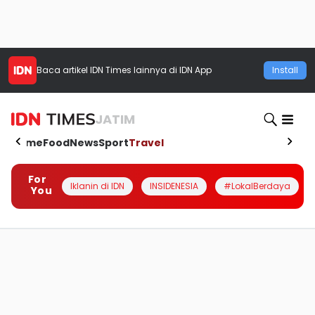
Baca artikel
IDN Times
lainnya di IDN App
Install
JATIM
Home
Food
News
Sport
Travel
For
Iklanin di IDN
INSIDENESIA
#LokalBerdaya
You