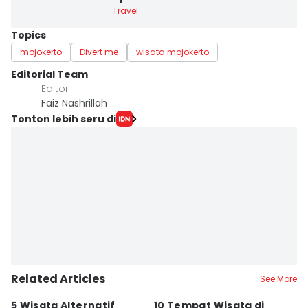
Travel
Topics
mojokerto
Divert me
wisata mojokerto
Editorial Team
Editor
Faiz Nashrillah
Tonton lebih seru di
Related Articles
See More
5 Wisata Alternatif
10 Tempat Wisata di
6