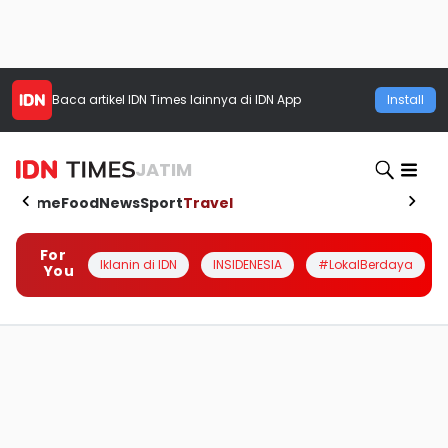
Baca artikel
IDN Times
lainnya di IDN App
Install
JATIM
Home
Food
News
Sport
Travel
For
Iklanin di IDN
INSIDENESIA
#LokalBerdaya
You