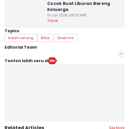
Cocok Buat Liburan Bareng
Keluarga
01 Jun 2026, 08:03 WIB
Travel
Topics
kolam renang
Blitar
Divert me
Editorial Team
Editor
Tonton lebih seru di
Bramanta Putra
Editor
Faiz Nashrillah
Related Articles
See More