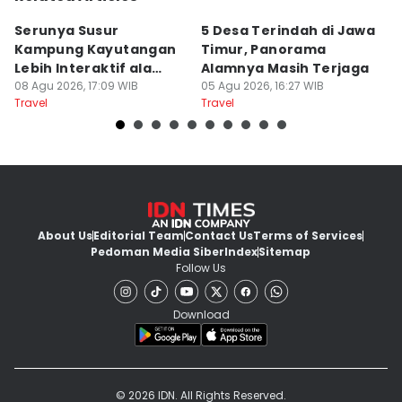
Serunya Susur
5 Desa Terindah di Jawa
5
Kampung Kayutangan
Timur, Panorama
S
Lebih Interaktif ala
Alamnya Masih Terjaga
S
Kelana Race
08 Agu 2026, 17:09 WIB
05 Agu 2026, 16:27 WIB
A
04
Travel
Travel
Tr
About Us
Editorial Team
Contact Us
Terms of Services
Pedoman Media Siber
Index
Sitemap
Follow Us
Download
© 2026 IDN. All Rights Reserved.