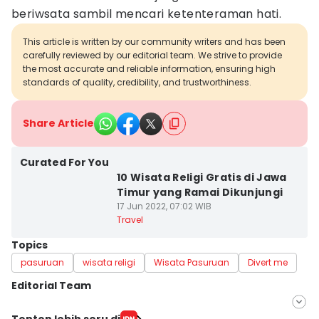
beriwsata sambil mencari ketenteraman hati.
This article is written by our community writers and has been
carefully reviewed by our editorial team. We strive to provide
the most accurate and reliable information, ensuring high
standards of quality, credibility, and trustworthiness.
Share Article
Curated For You
10 Wisata Religi Gratis di Jawa
Timur yang Ramai Dikunjungi
17 Jun 2022, 07:02 WIB
Travel
Topics
pasuruan
wisata religi
Wisata Pasuruan
Divert me
Editorial Team
Editor
Tonton lebih seru di