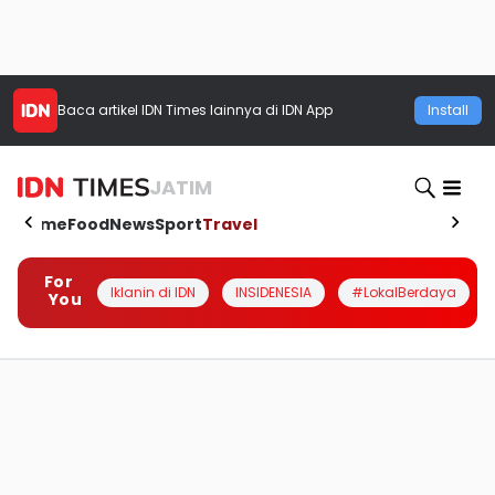
Baca artikel
IDN Times
lainnya di IDN App
Install
JATIM
Home
Food
News
Sport
Travel
For
Iklanin di IDN
INSIDENESIA
#LokalBerdaya
You