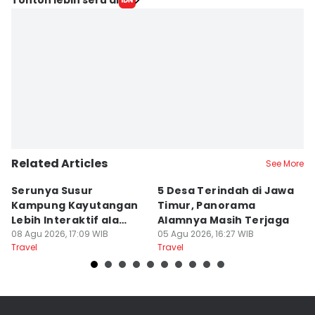
Stella Azasya
Editor
Faiz Nashrillah
Related Articles
See More
Serunya Susur
5 Desa Terindah di Jawa
5
Kampung Kayutangan
Timur, Panorama
S
Lebih Interaktif ala
Alamnya Masih Terjaga
S
Kelana Race
08 Agu 2026, 17:09 WIB
05 Agu 2026, 16:27 WIB
A
04
Travel
Travel
Tr