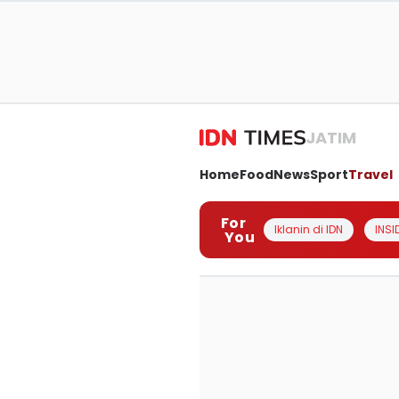
JATIM
Home
Food
News
Sport
Travel
For
Iklanin di IDN
INSI
You