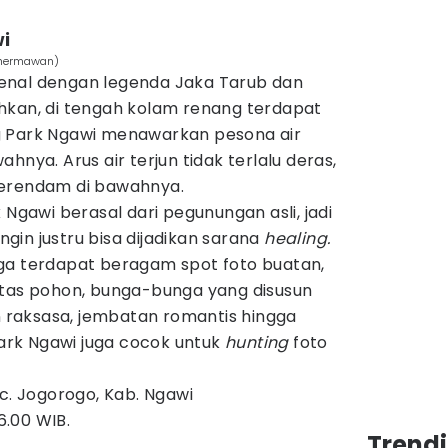
i
yahermawan)
enal dengan legenda Jaka Tarub dan
hkan, di tengah kolam renang terdapat
g Park Ngawi menawarkan pesona air
hnya. Arus air terjun tidak terlalu deras,
berendam di bawahnya.
 Ngawi berasal dari pegunungan asli, jadi
ingin justru bisa dijadikan sarana
healing.
ga terdapat beragam spot foto buatan,
atas pohon, bunga-bunga yang disusun
in raksasa, jembatan romantis hingga
rk Ngawi juga cocok untuk
hunting
foto
c. Jogorogo, Kab. Ngawi
6.00 WIB.
Trend