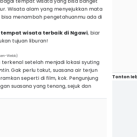
rbagai tempat wisata yang bisa banget
bur. Wisata alam yang menyejukkan mata
ng bisa menambah pengetahuanmu ada di
tempat wisata terbaik di Ngawi
, biar
an tujuan liburan!
elsen-Webb)
i terkenal setelah menjadi lokasi syuting
tin.
Gak perlu takut, suasana air terjun
Tonton leb
amkan seperti di film, kok. Pengunjung
ngan suasana yang tenang, sejuk dan