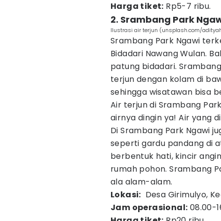
Harga tiket:
Rp5-7 ribu.
2. Srambang Park Ngaw
Ilustrasi air terjun (unsplash.com/adit
Srambang Park Ngawi terk
Bidadari Nawang Wulan. Ba
patung bidadari. Sramban
terjun dengan kolam di bawa
sehingga wisatawan bisa 
Air terjun di Srambang Park
airnya dingin ya! Air yang d
Di Srambang Park Ngawi ju
seperti gardu pandang di 
berbentuk hati, kincir ang
rumah pohon. Srambang Pa
ala alam-alam.
Lokasi:
Desa Girimulyo, Ke
Jam operasional:
08.00-1
Harga tiket:
Rp20 ribu.