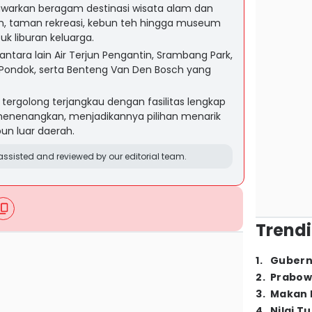
warkan beragam destinasi wisata alam dan
rjun, taman rekreasi, kebun teh hingga museum
k liburan keluarga.
ntara lain Air Terjun Pengantin, Srambang Park,
ondok, serta Benteng Van Den Bosch yang
i tergolong terjangkau dengan fasilitas lengkap
enenangkan, menjadikannya pilihan menarik
un luar daerah.
ssisted and reviewed by our editorial team.
Trendi
1
.
Gubern
2
.
Prabow
3
.
Makan B
4
.
Nilai T