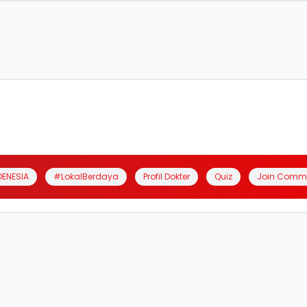
DENESIA
#LokalBerdaya
Profil Dokter
Quiz
Join Comm