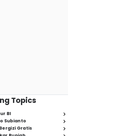
ng Topics
ur BI
o Subianto
ergizi Gratis
ukar Rupiah