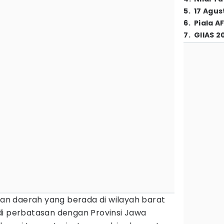
5
.
17 Agus
6
.
Piala A
7
.
GIIAS 2
n daerah yang berada di wilayah barat
di perbatasan dengan Provinsi Jawa