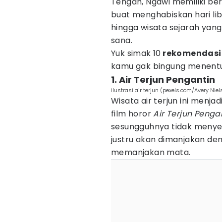
Tengah, Ngawi memiliki be
buat menghabiskan hari li
hingga wisata sejarah ya
sana.
Yuk simak 10
rekomendasi 
kamu gak bingung menentuk
1. Air Terjun Pengantin
ilustrasi air terjun (pexels.com/Avery Ni
Wisata air terjun ini menjad
film horor
Air Terjun Pengan
sesungguhnya tidak menyer
justru akan dimanjakan de
memanjakan mata.