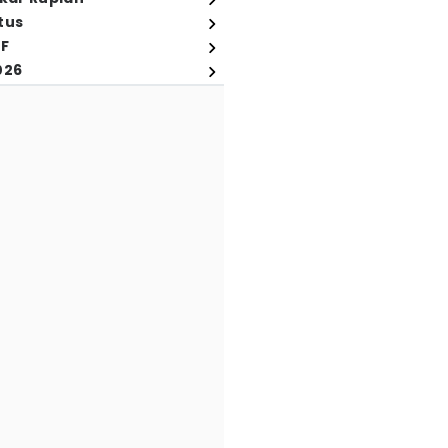
tus
FF
026