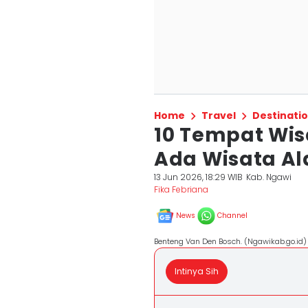
Home
Travel
Destinati
10 Tempat Wis
Ada Wisata Al
13 Jun 2026, 18:29 WIB
Kab. Ngawi
Fika Febriana
News
Channel
Benteng Van Den Bosch. (Ngawikab.go.id)
Intinya Sih