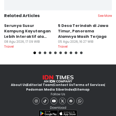
Related Articles
See More
Serunya Susur
5 Desa Terindah di Jawa
5
Kampung Kayutangan
Timur, Panorama
S
Lebih Interaktif ala
Alamnya Masih Terjaga
S
Kelana Race
08 Agu 2026, 17:09 WIB
05 Agu 2026, 16:27 WIB
A
04
Travel
Travel
Tr
About Us
Editorial Team
Contact Us
Terms of Services
Pedoman Media Siber
Index
Sitemap
Follow Us
Download