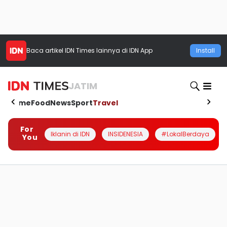
Baca artikel
IDN Times
lainnya di IDN App
Install
JATIM
Home
Food
News
Sport
Travel
For
Iklanin di IDN
INSIDENESIA
#LokalBerdaya
You