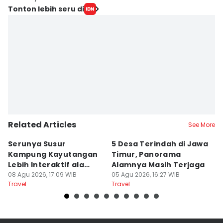
Tonton lebih seru di
Related Articles
See More
Serunya Susur
5 Desa Terindah di Jawa
5
Kampung Kayutangan
Timur, Panorama
S
Lebih Interaktif ala
Alamnya Masih Terjaga
S
Kelana Race
08 Agu 2026, 17:09 WIB
05 Agu 2026, 16:27 WIB
A
04
Travel
Travel
Tr