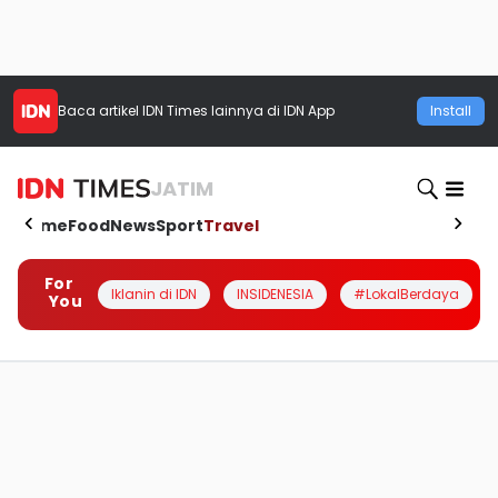
Baca artikel
IDN Times
lainnya di IDN App
Install
JATIM
Home
Food
News
Sport
Travel
For
Iklanin di IDN
INSIDENESIA
#LokalBerdaya
You