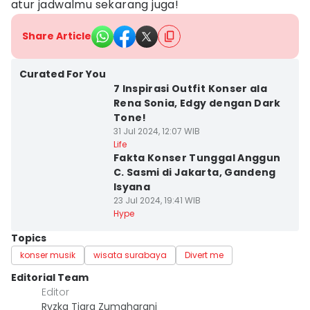
atur jadwalmu sekarang juga!
Share Article
Curated For You
7 Inspirasi Outfit Konser ala
Rena Sonia, Edgy dengan Dark
Tone!
31 Jul 2024, 12:07 WIB
Life
Fakta Konser Tunggal Anggun
C. Sasmi di Jakarta, Gandeng
Isyana
23 Jul 2024, 19:41 WIB
Hype
Topics
konser musik
wisata surabaya
Divert me
Editorial Team
Editor
Ryzka Tiara Zumaharani