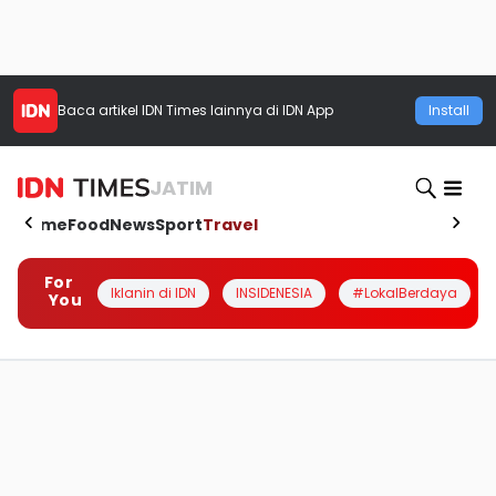
Baca artikel
IDN Times
lainnya di IDN App
Install
JATIM
Home
Food
News
Sport
Travel
For
Iklanin di IDN
INSIDENESIA
#LokalBerdaya
You