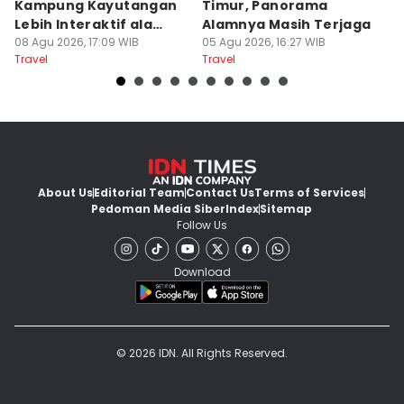
Kampung Kayutangan
Timur, Panorama
S
Lebih Interaktif ala
Alamnya Masih Terjaga
S
Kelana Race
08 Agu 2026, 17:09 WIB
05 Agu 2026, 16:27 WIB
A
04
Travel
Travel
Tr
About Us
Editorial Team
Contact Us
Terms of Services
Pedoman Media Siber
Index
Sitemap
Follow Us
Download
© 2026 IDN. All Rights Reserved.