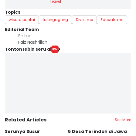
Travel
Topics
wisata pantai
tulungagung
Divert me
Educate me
Editorial Team
Editor
Faiz Nashrillah
Tonton lebih seru di
Related Articles
See More
Serunya Susur
5 Desa Terindah di Jawa
5