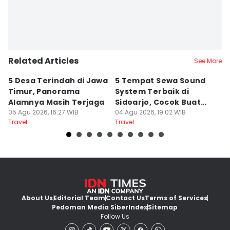
Related Articles
See More
5 Desa Terindah di Jawa
5 Tempat Sewa Sound
7 
Timur, Panorama
System Terbaik di
P
Alamnya Masih Terjaga
Sidoarjo, Cocok Buat
M
05 Agu 2026, 16:27 WIB
Agustusan
04 Agu 2026, 19:02 WIB
A
04
Travel
Travel
Tr
About Us
Editorial Team
Contact Us
Terms of Services
Pedoman Media Siber
Index
Sitemap
Follow Us