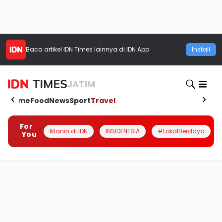
Baca artikel
IDN Times
lainnya di IDN App
Install
JATIM
Home
Food
News
Sport
Travel
For
Iklanin di IDN
INSIDENESIA
#LokalBerdaya
You