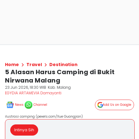
Home
Travel
Destination
5 Alasan Harus Camping di Bukit
Nirwana Malang
23 Jun 2026, 18:30 WIB
Kab. Malang
EGYDIA ARTAMEVIA Damayanti
News
Channel
Add Us on Google
ilustrasi camping (pexels.com/Xue Guangjian)
Intinya Sih