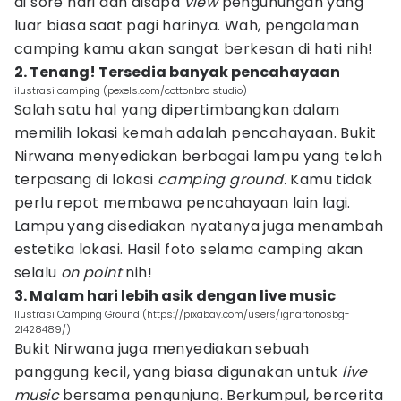
di sore hari dan disapa
view
pengunungan yang
luar biasa saat pagi harinya. Wah, pengalaman
camping kamu akan sangat berkesan di hati nih!
2. Tenang! Tersedia banyak pencahayaan
ilustrasi camping (pexels.com/cottonbro studio)
Salah satu hal yang dipertimbangkan dalam
memilih lokasi kemah adalah pencahayaan. Bukit
Nirwana menyediakan berbagai lampu yang telah
terpasang di lokasi
camping ground.
Kamu tidak
perlu repot membawa pencahayaan lain lagi.
Lampu yang disediakan nyatanya juga menambah
estetika lokasi. Hasil foto selama camping akan
selalu
on point
nih!
3. Malam hari lebih asik dengan live music
Ilustrasi Camping Ground (https://pixabay.com/users/ignartonosbg-
21428489/)
Bukit Nirwana juga menyediakan sebuah
panggung kecil, yang biasa digunakan untuk
live
music
bersama pengunjung. Berkumpul, bercerita