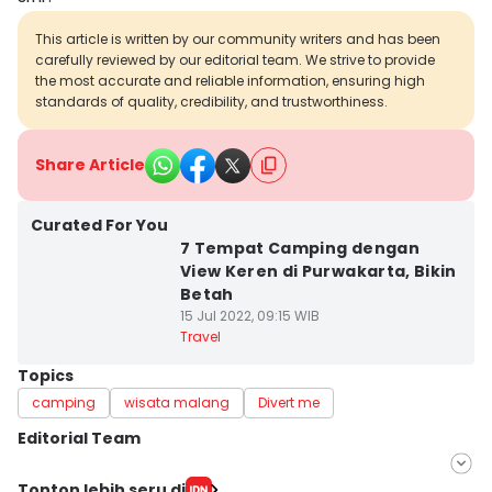
This article is written by our community writers and has been
carefully reviewed by our editorial team. We strive to provide
the most accurate and reliable information, ensuring high
standards of quality, credibility, and trustworthiness.
Share Article
Curated For You
7 Tempat Camping dengan
View Keren di Purwakarta, Bikin
Betah
15 Jul 2022, 09:15 WIB
Travel
Topics
camping
wisata malang
Divert me
Editorial Team
Editor
Tonton lebih seru di