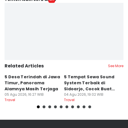
Stella Azasya
Editor
Faiz Nashrillah
Related Articles
See More
5 Desa Terindah di Jawa
5 Tempat Sewa Sound
7 
Timur, Panorama
System Terbaik di
P
Alamnya Masih Terjaga
Sidoarjo, Cocok Buat
M
05 Agu 2026, 16:27 WIB
Agustusan
04 Agu 2026, 19:02 WIB
A
04
Travel
Travel
Tr