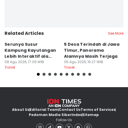
Related Articles
See More
Serunya Susur
5 Desa Terindah di Jawa
5
Kampung Kayutangan
Timur, Panorama
S
Lebih Interaktif ala
Alamnya Masih Terjaga
S
Kelana Race
08 Agu 2026, 17:09 WIB
05 Agu 2026, 16:27 WIB
A
04
Travel
Travel
Tr
About Us
Editorial Team
Contact Us
Terms of Services
Pedoman Media Siber
Index
Sitemap
Follow Us