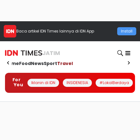
Baca artikel
IDN Times
lainnya di IDN App
Install
JATIM
Home
Food
News
Sport
Travel
For
Iklanin di IDN
INSIDENESIA
#LokalBerdaya
You