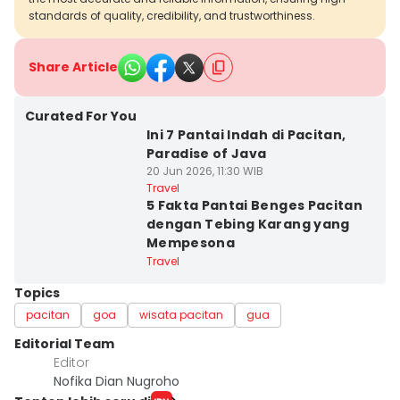
standards of quality, credibility, and trustworthiness.
Share Article
Curated For You
Ini 7 Pantai Indah di Pacitan,
Paradise of Java
20 Jun 2026, 11:30 WIB
Travel
5 Fakta Pantai Benges Pacitan
dengan Tebing Karang yang
Mempesona
Travel
Topics
pacitan
goa
wisata pacitan
gua
Editorial Team
Editor
Nofika Dian Nugroho