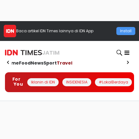
Baca artikel
IDN Times
lainnya di IDN App
Install
JATIM
Home
Food
News
Sport
Travel
For
Iklanin di IDN
INSIDENESIA
#LokalBerdaya
You