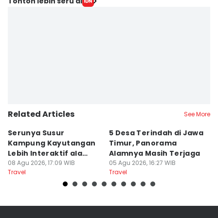
Tonton lebih seru di
Related Articles
See More
Serunya Susur
5 Desa Terindah di Jawa
5
Kampung Kayutangan
Timur, Panorama
S
Lebih Interaktif ala
Alamnya Masih Terjaga
S
Kelana Race
08 Agu 2026, 17:09 WIB
05 Agu 2026, 16:27 WIB
A
04
Travel
Travel
Tr